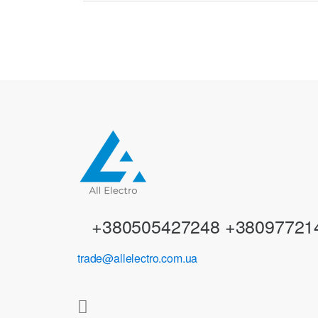
a
n
d
s
C
a
r
+380505427248 +38097721
o
trade@allelectro.com.ua
u
s