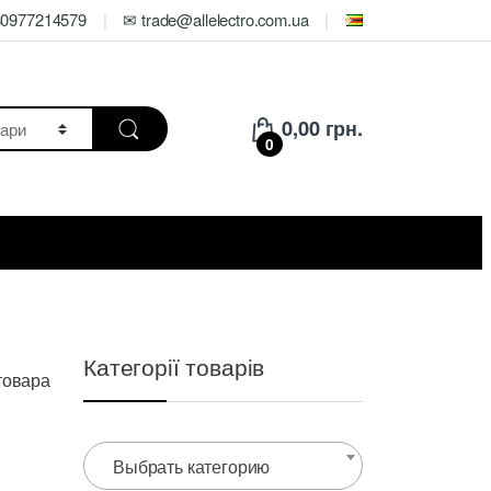
80977214579
✉ trade@allelectro.com.ua
0,00
грн.
0
Категорії товарів
товара
Выбрать категорию