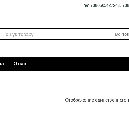
☎ +380505427248; +3
rch
та
О нас
Отображение единственного 