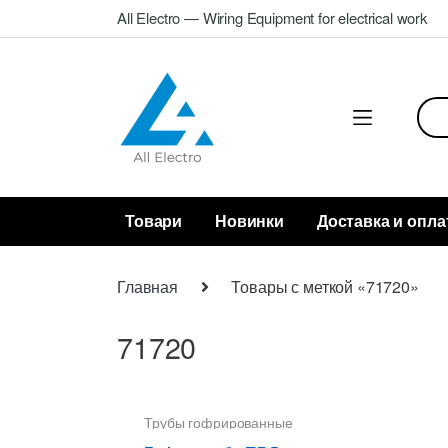
Skip
Skip
All Electro — Wiring Equipment for electrical work
to
to
navigation
content
Sea
for:
Товари
Новинки
Доставка и опла
Главная
Товары с меткой «71720»
71720
Трубы гофрированные
20 мм