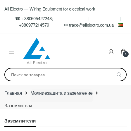
Skip
Skip
All Electro — Wiring Equipment for electrical work
to
to
navigation
content
☎ +380505427248;
+380977214579
✉ trade@allelectro.com.ua
0
Искать:
Главная
Молниезащита и заземление
Заземлители
Заземлители