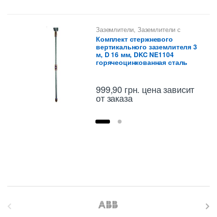
Заземлители
,
Заземлители с
забивными соединениями
,
Комплект стержневого
Молниезащита и заземление
вертикального заземлителя 3
м, D 16 мм, DKC NE1104
горячеоцинкованная сталь
999,90
грн.
цена зависит
от заказа
B