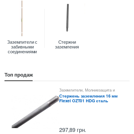
Заземлители с
Стержни
забивными
заземления
соединениями
Топ продаж
Заземлители
,
Молниезащита и
заземление
,
Стержни заземления
Стержень заземления 16 мм
Flexel OZT01 HDG сталь
297,89
грн.