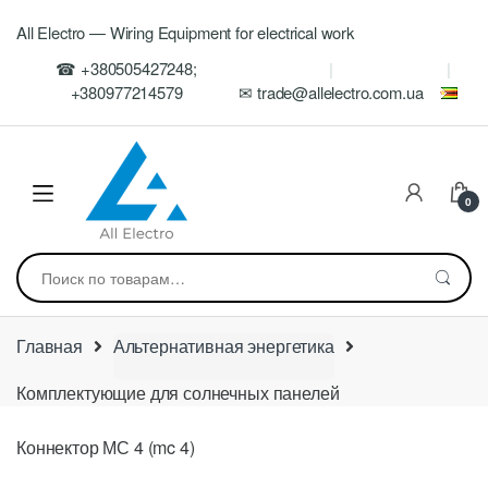
Skip
Skip
All Electro — Wiring Equipment for electrical work
to
to
navigation
content
☎ +380505427248;
+380977214579
✉ trade@allelectro.com.ua
0
Искать:
Главная
Альтернативная энергетика
Комплектующие для солнечных панелей
Коннектор МС 4 (mc 4)