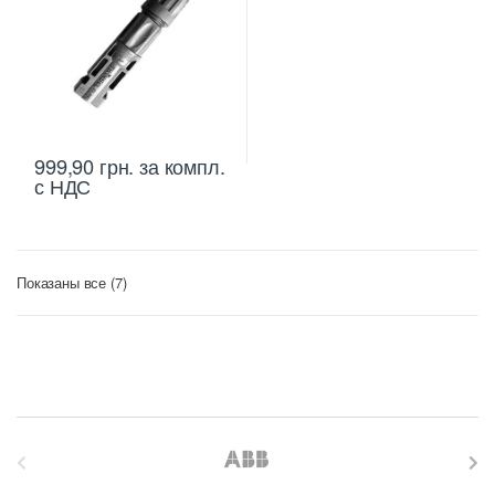
999,90
грн.
за компл.
с НДС
Цены:
Показаны все (7)
по
возрастанию
B
r