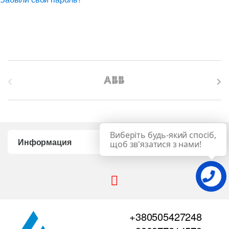
B
r
a
Виберіть будь-який спосіб,
n
Информация
щоб зв'язатися з нами!
d
s
C
+380505427248