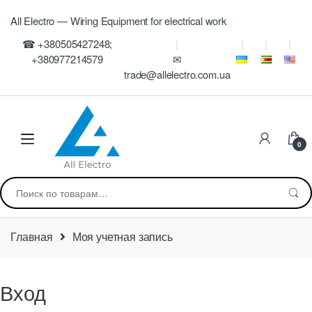
Skip
Skip
All Electro — Wiring Equipment for electrical work
to
to
navigation
content
☎ +380505427248;
+380977214579
✉
trade@allelectro.com.ua
0
Искать:
Главная
Моя учетная запись
Вход