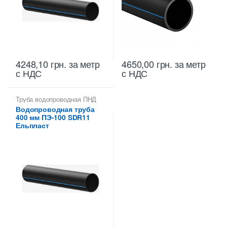
4248,10
грн.
за метр
4650,00
грн.
за метр
с НДС
с НДС
Труба водопроводная ПНД
400 мм
Водопроводная труба
400 мм ПЭ-100 SDR11
Ельпласт