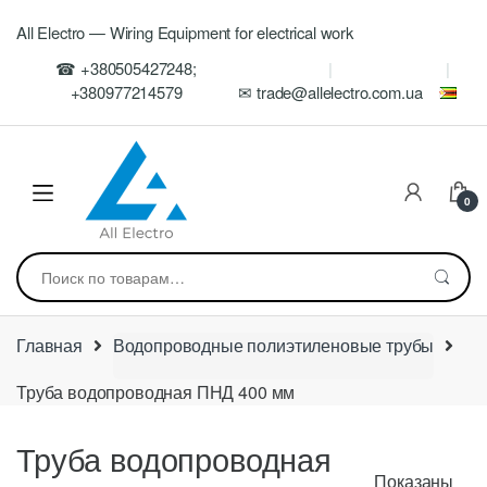
Skip
Skip
All Electro — Wiring Equipment for electrical work
to
to
navigation
content
☎ +380505427248;
+380977214579
✉ trade@allelectro.com.ua
0
Искать:
Главная
Водопроводные полиэтиленовые трубы
Труба водопроводная ПНД 400 мм
Труба водопроводная
Показаны