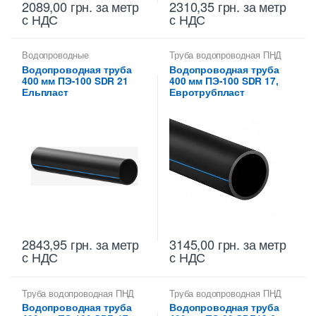
2089,00
грн.
за метр
2310,35
грн.
за метр
с НДС
с НДС
Водопроводные
Труба водопроводная ПНД
полиэтиленовые трубы
,
400 мм
Водопроводная труба
Водопроводная труба
Труба водопроводная ПНД
400 мм ПЭ-100 SDR 21
400 мм ПЭ-100 SDR 17,
400 мм
Ельпласт
Евротрубпласт
2843,95
грн.
за метр
3145,00
грн.
за метр
с НДС
с НДС
Труба водопроводная ПНД
Труба водопроводная ПНД
400 мм
400 мм
Водопроводная труба
Водопроводная труба