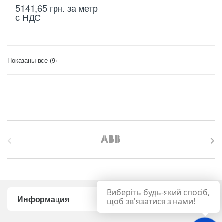
5141,65
грн.
за метр
с НДС
Цены:
Показаны все (9)
по
возрастанию
B
r
a
Виберіть будь-який спосіб,
n
Информация
щоб зв'язатися з нами!
d