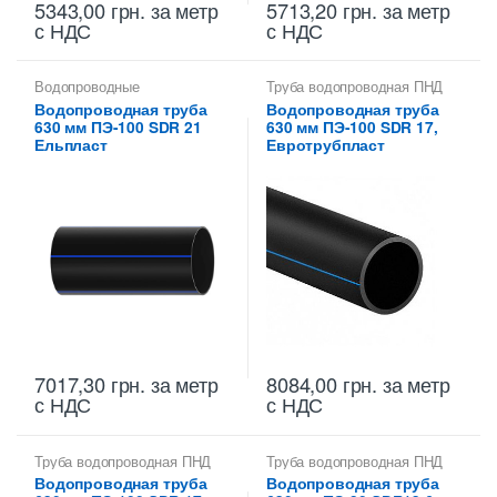
5343,00
грн.
за метр
5713,20
грн.
за метр
с НДС
с НДС
Водопроводные
Труба водопроводная ПНД
полиэтиленовые трубы
,
630 мм
Водопроводная труба
Водопроводная труба
Труба водопроводная ПНД
630 мм ПЭ-100 SDR 21
630 мм ПЭ-100 SDR 17,
630 мм
Ельпласт
Евротрубпласт
7017,30
грн.
за метр
8084,00
грн.
за метр
с НДС
с НДС
Труба водопроводная ПНД
Труба водопроводная ПНД
630 мм
630 мм
Водопроводная труба
Водопроводная труба