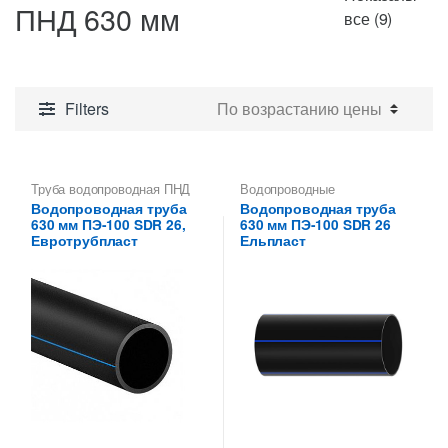
ПНД 630 мм
Цены:
все (9)
по
возрас
Filters
Труба водопроводная ПНД
Водопроводные
630 мм
полиэтиленовые трубы
,
Водопроводная труба
Водопроводная труба
Труба водопроводная ПНД
630 мм ПЭ-100 SDR 26,
630 мм ПЭ-100 SDR 26
630 мм
Евротрубпласт
Ельпласт