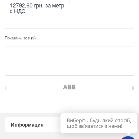
12792,60
грн.
за метр
с НДС
Цены:
Показаны все (9)
по
возрастанию
B
r
a
Виберіть будь-який спосіб,
n
Информация
щоб зв'язатися з нами!
d