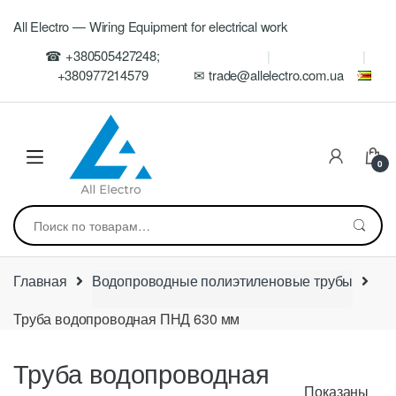
Skip
Skip
All Electro — Wiring Equipment for electrical work
to
to
navigation
content
☎ +380505427248;
+380977214579
✉ trade@allelectro.com.ua
0
Искать:
Главная
Водопроводные полиэтиленовые трубы
Труба водопроводная ПНД 630 мм
Труба водопроводная
Показаны