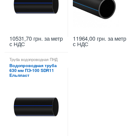
10531,70
грн.
за метр
11964,00
грн.
за метр
с НДС
с НДС
Труба водопроводная ПНД
630 мм
Водопроводная труба
630 мм ПЭ-100 SDR11
Ельпласт