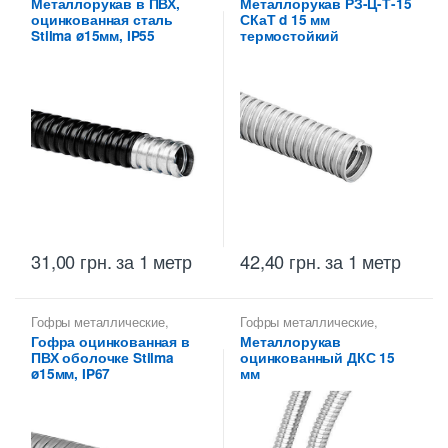
Металлорукав в ПВХ,
Металлорукав РЗ-Ц-Т-15
Металлорукава для защиты
Металлорукава
оцинкованная сталь
СКаТ d 15 мм
кабеля
,
Металлорукава
оцинкованные
,
оцинкованные
Металлорукава РЗ
,
Stilma ø15мм, IP55
термостойкий
Металлорукава СКаТ
31,00
грн.
за 1 метр
42,40
грн.
за 1 метр
Гофры металлические
,
Гофры металлические
,
Металлорукава 15 мм
,
Металлорукава 15 мм
,
Гофра оцинкованная в
Металлорукав
Металлорукава для защиты
Металлорукава
ПВХ оболочке Stilma
оцинкованный ДКС 15
кабеля
,
Металлорукава
оцинкованные
оцинкованные
ø15мм, IP67
мм