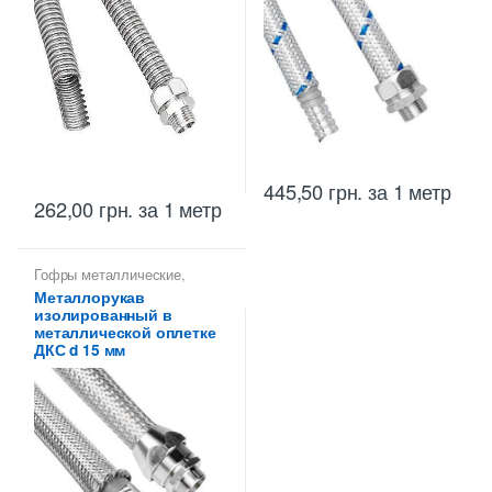
445,50
грн.
за 1 метр
262,00
грн.
за 1 метр
Гофры металлические
,
Металлорукава 15 мм
,
Металлорукав
Металлорукава для защиты
изолированный в
кабеля
,
Металлорукава
оцинкованные
металлической оплетке
ДКС d 15 мм