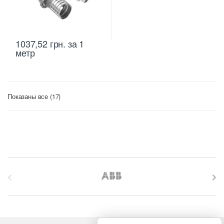
1037,52
грн.
за 1
метр
Цены:
Показаны все (17)
по
возрастанию
B
r
a