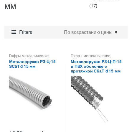
мм
Цены:
(17)
по
возрастанию
Filters
Гофры металлические
,
Гофры металлические
,
Металлорукава 15 мм
,
Металлорукава 15 мм
,
Металлорукав РЗ-Ц-15
Металлорукав РЗ-Ц-П-15
Металлорукава
Металлорукава для защиты
SCaT d 15 мм
в ПВХ оболочке с
оцинкованные
,
кабеля
,
Металлорукава
Металлорукава РЗ
,
оцинкованные
,
протяжкой СКаТ d 15 мм
Металлорукава СКаТ
Металлорукава РЗ
,
Металлорукава СКаТ