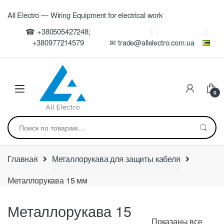
Skip
Skip
All Electro — Wiring Equipment for electrical work
to
to
navigation
content
☎ +380505427248;
+380977214579
✉ trade@allelectro.com.ua
0
Искать:
Главная
Металлорукава для защиты кабеля
Металлорукава 15 мм
Металлорукава 15
Показаны все