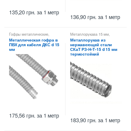
135,20
грн.
за 1 метр
136,90
грн.
за 1 метр
Гофры металлические
,
Металлорукава 15 мм
,
Металлорукава 15 мм
,
Металлорукава для защиты
Металлическая гофра в
Металлорукав из
Металлорукава для защиты
кабеля
,
Металлорукава
ПВХ для кабеля ДКС d 15
нержавеющей стали
кабеля
,
Металлорукава
нержавеющие
,
оцинкованные
Металлорукава РЗ
,
мм
СКаТ РЗ-Н-Т-15 d 15 мм
Металлорукава СКаТ
термостойкий
175,56
грн.
за 1 метр
183,90
грн.
за 1 метр