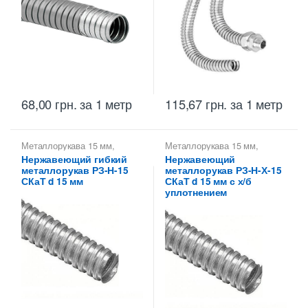
68,00
грн.
за 1 метр
115,67
грн.
за 1 метр
Металлорукава 15 мм
,
Металлорукава 15 мм
,
Металлорукава для защиты
Металлорукава для защиты
Нержавеющий гибкий
Нержавеющий
кабеля
,
Металлорукава
кабеля
,
Металлорукава
металлорукав РЗ-Н-15
металлорукав РЗ-Н-Х-15
нержавеющие
,
нержавеющие
,
Металлорукава РЗ
,
Металлорукава РЗ
,
СКаТ d 15 мм
СКаТ d 15 мм с х/б
Металлорукава СКаТ
Металлорукава СКаТ
уплотнением