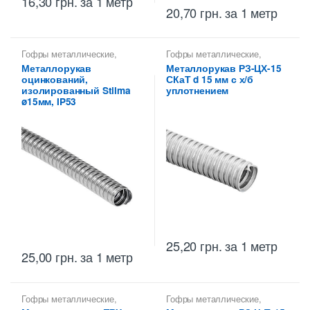
16,30
грн.
за 1 метр
20,70
грн.
за 1 метр
Гофры металлические
,
Гофры металлические
,
Металлорукава 15 мм
,
Металлорукава 15 мм
,
Металлорукав
Металлорукав РЗ-ЦХ-15
Металлорукава для защиты
Металлорукава
оцинкований,
СКаТ d 15 мм с х/б
кабеля
,
Металлорукава
оцинкованные
,
оцинкованные
Металлорукава РЗ
,
изолированный Stilma
уплотнением
Металлорукава СКаТ
ø15мм, IP53
25,20
грн.
за 1 метр
25,00
грн.
за 1 метр
Гофры металлические
,
Гофры металлические
,
Металлорукава 15 мм
,
Металлорукава 15 мм
,