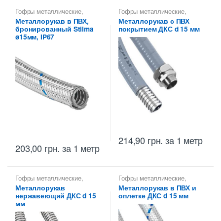
Гофры металлические
,
Гофры металлические
,
Металлорукава 15 мм
,
Металлорукава 15 мм
,
Металлорукав в ПВХ,
Металлорукав с ПВХ
Металлорукава для защиты
Металлорукава для защиты
бронированный Stilma
покрытием ДКС d 15 мм
кабеля
,
Металлорукава
кабеля
,
Металлорукава
оцинкованные
оцинкованные
ø15мм, IP67
214,90
грн.
за 1 метр
203,00
грн.
за 1 метр
Гофры металлические
,
Гофры металлические
,
Металлорукава 15 мм
,
Металлорукава 15 мм
,
Металлорукав
Металлорукав в ПВХ и
Металлорукава для защиты
Металлорукава для защиты
нержавеющий ДКС d 15
оплетке ДКС d 15 мм
кабеля
,
Металлорукава
кабеля
,
Металлорукава
нержавеющие
оцинкованные
мм