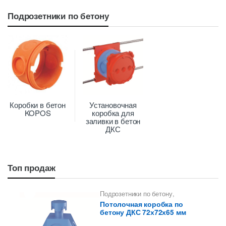
Подрозетники по бетону
Коробки в бетон
Установочная
KOPOS
коробка для
заливки в бетон
ДКС
Топ продаж
Подрозетники по бетону
,
Установочная коробка для заливки
Потолочная коробка по
в бетон ДКС
бетону ДКС 72х72х65 мм