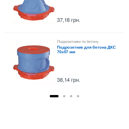
37,18
грн.
Подрозетники по бетону
,
Установочная коробка для заливки
Подрозетник для бетона ДКС
в бетон ДКС
70х57 мм
38,14
грн.