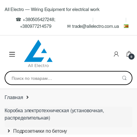
Skip
Skip
All Electro — Wiring Equipment for electrical work
to
to
navigation
content
☎ +380505427248;
+380977214579
✉ trade@allelectro.com.ua
0
Искать:
Главная
Коробка электротехническая (установочная,
распределительная)
Подрозетники по бетону