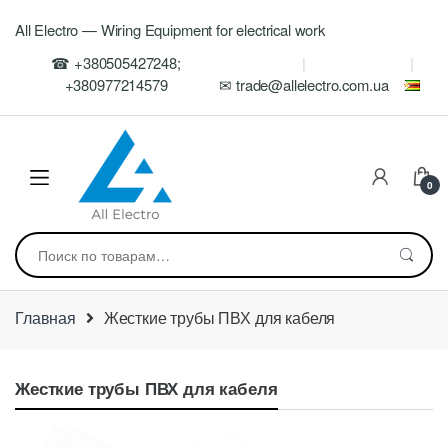
Skip
Skip
All Electro — Wiring Equipment for electrical work
to
to
navigation
content
☎ +380505427248;
+380977214579
✉ trade@allelectro.com.ua
0
Искать:
Главная
Жесткие трубы ПВХ для кабеля
Жесткие трубы ПВХ для кабеля