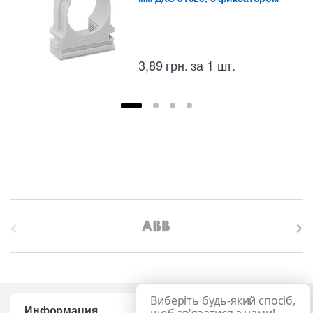
3,89
грн.
за 1 шт.
B
r
a
Виберіть будь-який спосіб,
n
Информация