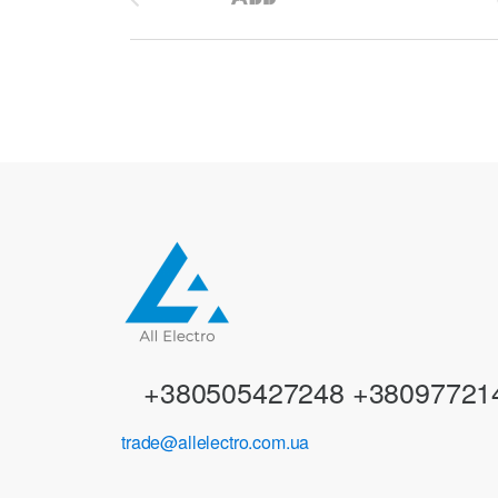
r
a
n
d
s
C
a
r
+380505427248 +38097721
o
trade@allelectro.com.ua
u