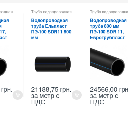
водная
Труба водопроводная
Труба водопроводн
ПНД 800 мм
ПНД 800 мм
дная
Водопроводная
Водопроводная
м
труба Ельпласт
труба 800 мм
17,
ПЭ-100 SDR11 800
ПЭ-100 SDR 11,
аст
мм
Евротрубпласт
0
грн.
21188,75
грн.
24566,00
грн
с
за метр с
за метр с
НДС
НДС