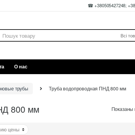
☎ +380505427248; +3
rch
та
О нас
новые трубы
Труба водопроводная ПНД 800 мм
НД 800 мм
Показаны в