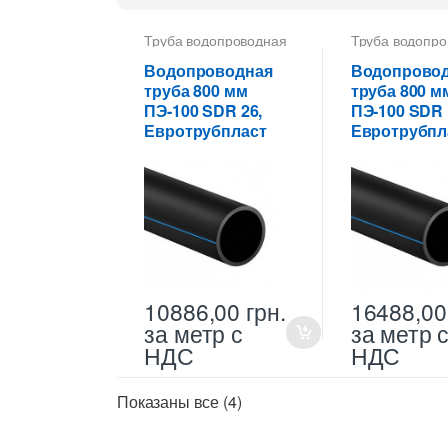
Труба водопроводная
Труба водопро
ПНД 800 мм
ПНД 800 мм
Водопроводная
Водопрово
труба 800 мм
труба 800 м
ПЭ-100 SDR 26,
ПЭ-100 SDR 
Евротрубпласт
Евротрубпл
10886,00
грн.
16488,0
за метр с
за метр 
НДС
НДС
Цены:
Показаны все (4)
по
возрастанию