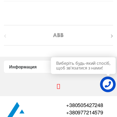
возрастанию
B
r
a
Виберіть будь-який спосіб,
n
Информация
щоб зв'язатися з нами!
d
s
C
+380505427248
a
+380977214579