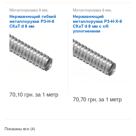
Металлорукава 8 мм
,
Металлорукава 8 мм
,
Металлорукава для защиты
Металлорукава для защиты
Нержавеющий гибкий
Нержавеющий
кабеля
,
Металлорукава
кабеля
,
Металлорукава
металлорукав РЗ-Н-8
металлорукав РЗ-Н-Х-8
нержавеющие
,
нержавеющие
,
Металлорукава РЗ
,
Металлорукава РЗ
,
СКаТ d 8 мм
СКаТ d 8 мм с х/б
Металлорукава СКаТ
Металлорукава СКаТ
уплотнением
70,10
грн.
за 1 метр
70,70
грн.
за 1 метр
Цены:
Показаны все (4)
по