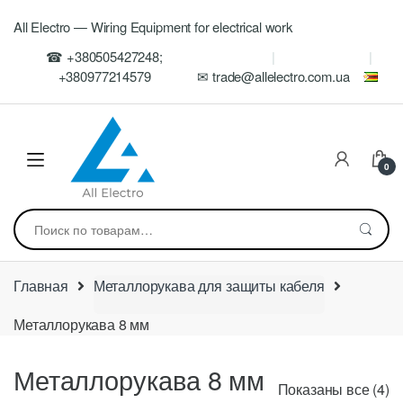
Skip
Skip
All Electro — Wiring Equipment for electrical work
to
to
navigation
content
☎ +380505427248;
+380977214579
✉ trade@allelectro.com.ua
0
Искать:
Главная
Металлорукава для защиты кабеля
Металлорукава 8 мм
Металлорукава 8 мм
Ц
Показаны все (4)