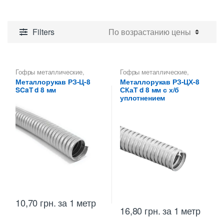
п
в
Filters
Гофры металлические
,
Гофры металлические
,
Металлорукава 8 мм
,
Металлорукава 8 мм
,
Металлорукав РЗ-Ц-8
Металлорукав РЗ-ЦХ-8
Металлорукава
Металлорукава
SCaT d 8 мм
СКаТ d 8 мм с х/б
оцинкованные
,
оцинкованные
,
Металлорукава РЗ
,
Металлорукава РЗ
,
уплотнением
Металлорукава СКаТ
Металлорукава СКаТ
10,70
грн.
за 1 метр
16,80
грн.
за 1 метр