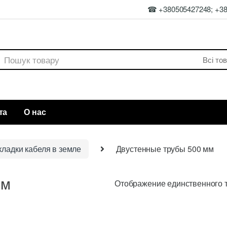
☎ +380505427248; +3
rch
та
О нас
ладки кабеля в земле
Двустенные трубы 500 мм
мм
Отображение единственного 