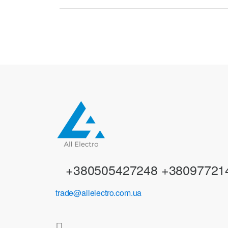
r
a
n
d
s
C
a
r
+380505427248 +38097721
o
trade@allelectro.com.ua
u