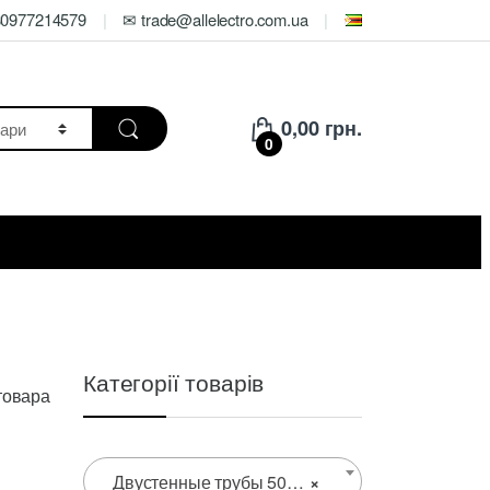
80977214579
✉ trade@allelectro.com.ua
0,00
грн.
0
Категорії товарів
товара
Двустенные трубы 500 мм
×