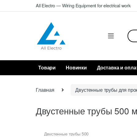
Skip
Skip
All Electro — Wiring Equipment for electrical work
to
to
navigation
content
Sea
for:
Товари
Новинки
Доставка и опла
Главная
Двустенные трубы для прок
Двустенные трубы 500 
Двустенные трубы 500