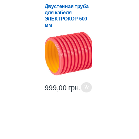
мм
,
Двустенные трубы
для прокладки кабеля
Двустенная труба
в земле
для кабеля
ЭЛЕКТРОКОР 500
мм
999,00
грн.