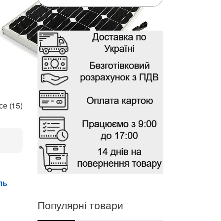
Цены:
е (15)
по
возрастанию
ль
Популярні товари