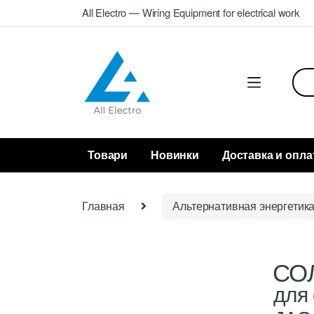
Skip
Skip
All Electro — Wiring Equipment for electrical work
to
to
navigation
content
Sea
for:
Товари
Новинки
Доставка и опла
Главная
Альтернативная энергетик
СО
для