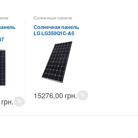
нели
Солнечные панели
панель
Солнечная панель
LG LG350Q1C-A5
47
15276,00
грн.
0
грн.