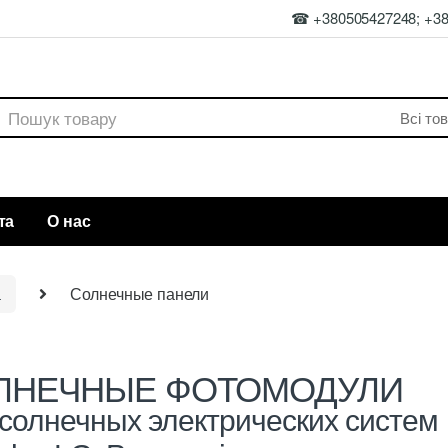
☎ +380505427248; +3
rch
та
О нас
а
Солнечные панели
ЛНЕЧНЫЕ ФОТОМОДУЛИ
 солнечных электрических систем