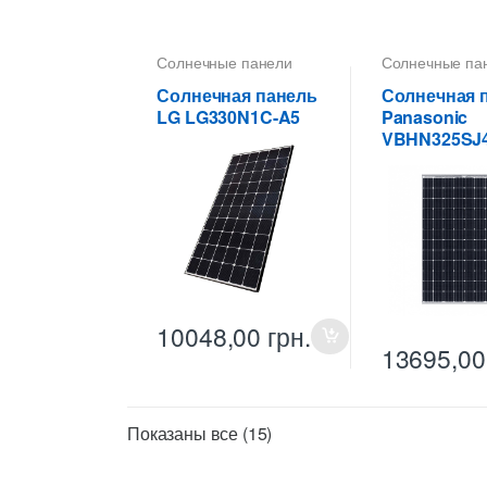
Солнечные панели
Солнечные па
Солнечная панель
Солнечная 
LG LG330N1C-A5
Panasonic
VBHN325SJ
10048,00
грн.
13695,0
Цены:
Показаны все (15)
по
возрастанию