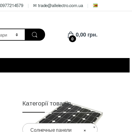
80977214579
✉ trade@allelectro.com.ua
0,00
грн.
0
Категорії товарів
Солнечные панели
×