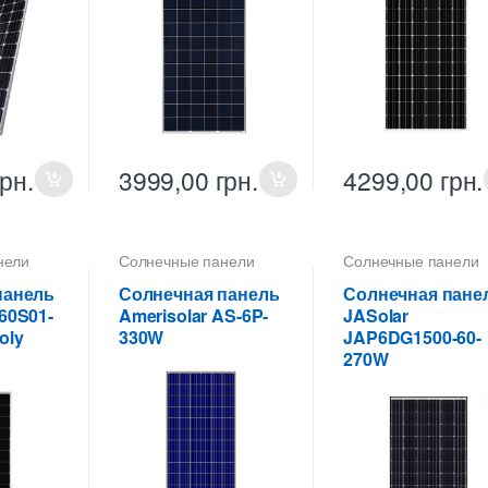
грн.
3999,00
грн.
4299,00
грн.
нели
Солнечные панели
Солнечные панели
панель
Солнечная панель
Солнечная пане
60S01-
Amerisolar AS-6P-
JASolar
oly
330W
JAP6DG1500-60-
270W