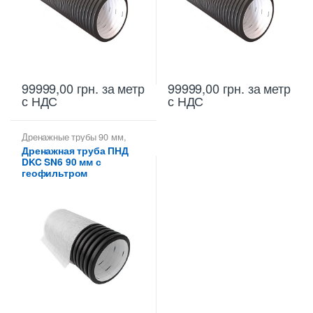
99999,00
грн.
за метр
99999,00
грн.
за метр
с НДС
с НДС
Дренажные трубы 90 мм
,
Трубы гофрированные
Дренажная труба ПНД
дренажные ДКС
,
Трубы
DKC SN6 90 мм с
дренажные гофрированные
геофильтром