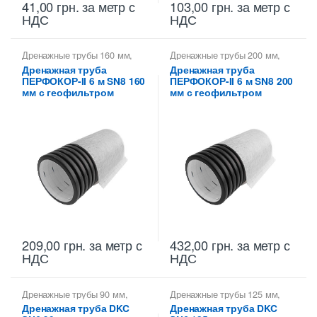
41,00
грн.
за метр с
103,00
грн.
за метр с
НДС
НДС
Дренажные трубы 160 мм
,
Дренажные трубы 200 мм
,
Трубы гофрированные
Трубы гофрированные
Дренажная труба
Дренажная труба
дренажные ДКС
,
Трубы
дренажные ДКС
,
Трубы
ПЕРФОКОР-II 6 м SN8 160
ПЕРФОКОР-II 6 м SN8 200
дренажные гофрированные
дренажные гофрированные
мм с геофильтром
мм с геофильтром
209,00
грн.
за метр с
432,00
грн.
за метр с
НДС
НДС
Дренажные трубы 90 мм
,
Дренажные трубы 125 мм
,
Трубы гофрированные
Трубы гофрированные
Дренажная труба DKC
Дренажная труба DKC
дренажные ДКС
,
Трубы
дренажные ДКС
,
Трубы