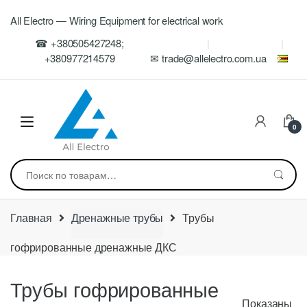
Skip
Skip
All Electro — Wiring Equipment for electrical work
to
to
navigation
content
☎ +380505427248;
+380977214579
✉ trade@allelectro.com.ua
0
Искать:
Главная
Дренажные трубы
Трубы
гофрированные дренажные ДКС
Трубы гофрированные
Показаны