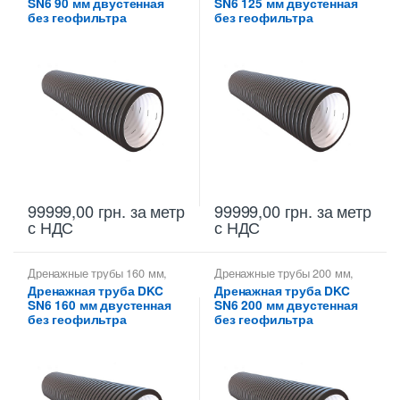
SN6 90 мм двустенная
SN6 125 мм двустенная
дренажные гофрированные
дренажные гофрированные
без геофильтра
без геофильтра
99999,00
грн.
за метр
99999,00
грн.
за метр
с НДС
с НДС
Дренажные трубы 160 мм
,
Дренажные трубы 200 мм
,
Трубы гофрированные
Трубы гофрированные
Дренажная труба DKC
Дренажная труба DKC
дренажные ДКС
,
Трубы
дренажные ДКС
,
Трубы
SN6 160 мм двустенная
SN6 200 мм двустенная
дренажные гофрированные
дренажные гофрированные
без геофильтра
без геофильтра