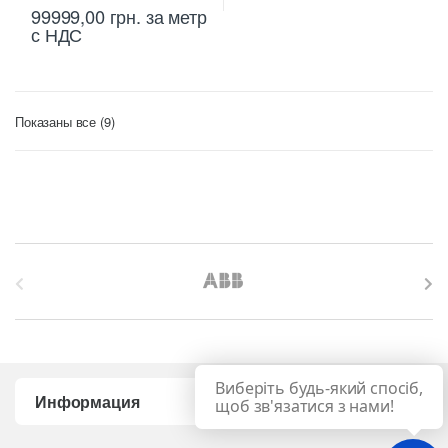
99999,00
грн.
за метр
с НДС
Цены:
Показаны все (9)
по
возрастанию
B
r
a
Виберіть будь-який спосіб,
n
Информация
щоб зв'язатися з нами!
d