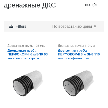
дренажные ДКС
Цены:
все (9)
по
возра
Filters
Дренажные трубы 125 мм
,
Дренажные трубы 110 мм
,
Трубы гофрированные
Трубы гофрированные
Дренажная труба
Дренажная труба
дренажные ДКС
,
Трубы
дренажные ДКС
,
Трубы
ПЕРФОКОР-II 6 м SN8 63
ПЕРФОКОР-II 6 м SN8 110
дренажные гофрированные
дренажные гофрированные
мм с геофильтром
мм с геофильтром