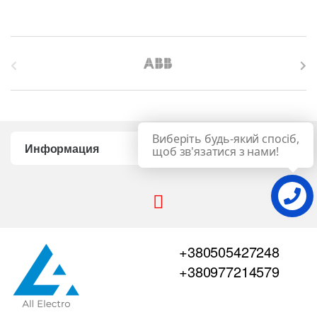
B
r
a
Виберіть будь-який спосіб,
n
Информация
щоб зв'язатися з нами!
d
s
C
+380505427248
a
+380977214579
r