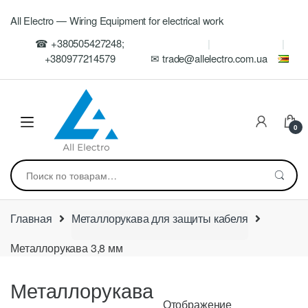
Skip
Skip
All Electro — Wiring Equipment for electrical work
to
to
navigation
content
☎ +380505427248;
+380977214579
✉ trade@allelectro.com.ua
0
Искать:
Главная
Металлорукава для защиты кабеля
Металлорукава 3,8 мм
Металлорукава
Отображение