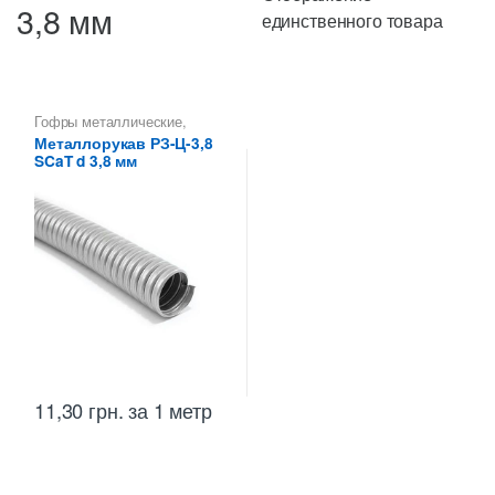
3,8 мм
единственного товара
Гофры металлические
,
Металлорукава 3,8 мм
,
Металлорукав РЗ-Ц-3,8
Металлорукава
SCaT d 3,8 мм
оцинкованные
,
Металлорукава РЗ
,
Металлорукава СКаТ
11,30
грн.
за 1 метр