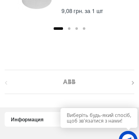
9,08
грн.
за 1 шт
B
r
a
Виберіть будь-який спосіб,
n
Информация
щоб зв'язатися з нами!
d