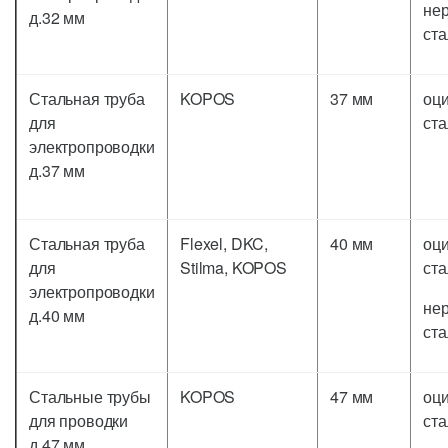
не
д.32 мм
ста
Стальная труба
KOPOS
37 мм
оц
для
ста
электропроводки
д.37 мм
Стальная труба
Flexel, DKC,
40 мм
оц
для
Stilma, KOPOS
ста
электропроводки
не
д.40 мм
ста
Стальные трубы
KOPOS
47 мм
оц
для проводки
ста
д.47 мм