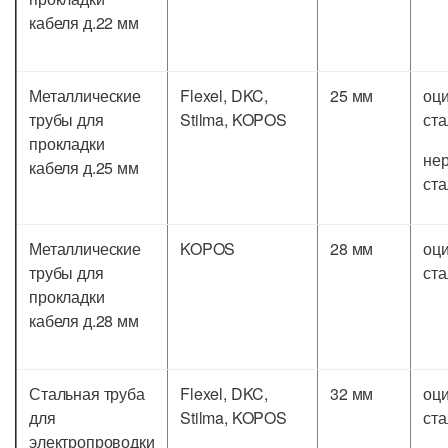
кабеля д.22 мм
Металлические
Flexel, DKC,
25 мм
оц
трубы для
Stilma, KOPOS
ста
прокладки
не
кабеля д.25 мм
ста
Металлические
KOPOS
28 мм
оц
трубы для
ста
прокладки
кабеля д.28 мм
Стальная труба
Flexel, DKC,
32 мм
оц
для
Stilma, KOPOS
ста
электропроводки