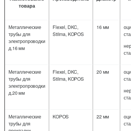
товара
Металлические
Flexel, DKC,
16 мм
оц
трубы для
Stilma, KOPOS
ста
электропроводки
не
д.16 мм
ста
Металлические
Flexel, DKC,
20 мм
оц
трубы для
Stilma, KOPOS
ста
электропроводки
не
д.20 мм
ста
Металлические
KOPOS
22 мм
оц
трубы для
ста
прокладки