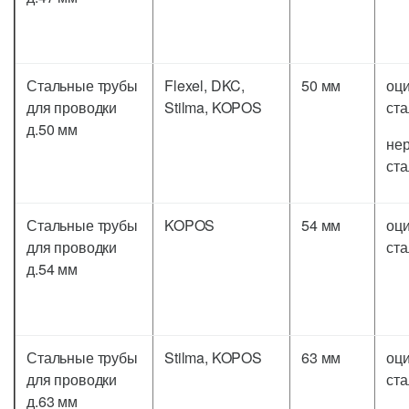
Стальные трубы
Flexel, DKC,
50 мм
оц
для проводки
Stilma, KOPOS
ста
д.50 мм
не
ста
Стальные трубы
KOPOS
54 мм
оц
для проводки
ста
д.54 мм
Стальные трубы
Stilma, KOPOS
63 мм
оц
для проводки
ста
д.63 мм