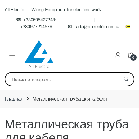
Skip
Skip
All Electro — Wiring Equipment for electrical work
to
to
navigation
content
☎ +380505427248;
+380977214579
✉ trade@allelectro.com.ua
0
Искать:
Главная
Металлическая труба для кабеля
Металлическая труба
для кабеля