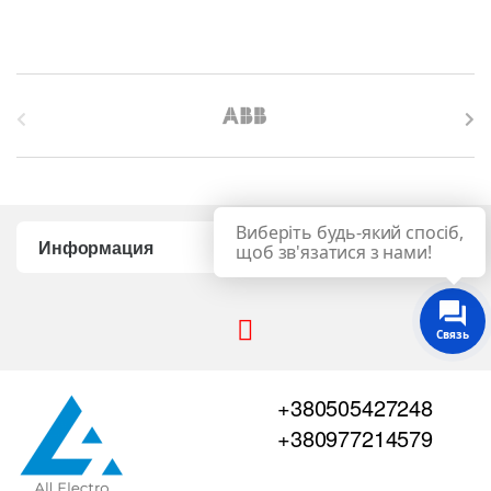
B
r
a
Виберіть будь-який спосіб,
n
Информация
щоб зв'язатися з нами!
d
s
Связь
C
+380505427248
a
+380977214579