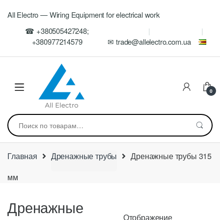
Skip
Skip
All Electro — Wiring Equipment for electrical work
to
to
navigation
content
☎ +380505427248;
+380977214579
✉ trade@allelectro.com.ua
0
Искать:
Главная
Дренажные трубы
Дренажные трубы 315
мм
Дренажные
Отображение