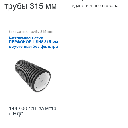
трубы 315 мм
единственного товара
Дренажные трубы 315 мм
,
Дренажные трубы Перфокор
,
Дренажная труба
Трубы дренажные
ПЕРФОКОР II SN8 315 мм
гофрированные
двустенная без фильтра
1442,00
грн.
за метр
с НДС