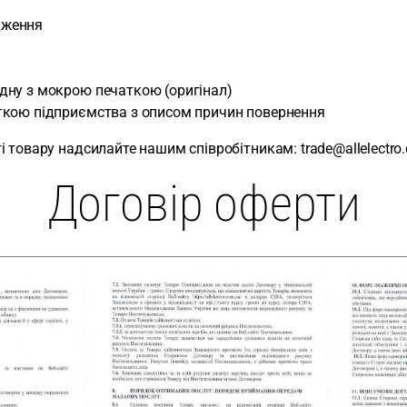
одження
дну з мокрою печаткою (оригінал)
ткою підприємства з описом причин повернення
 товару надсилайте нашим співробітникам: trade@allelectro
Договір оферти