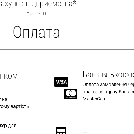
рахунок підприємства*
* до 12:00
Оплата
Банківською 
унком
Оплата замовлення че
платежів Liqpay банкі
MasterCard.
 на
тому вартість
жер для