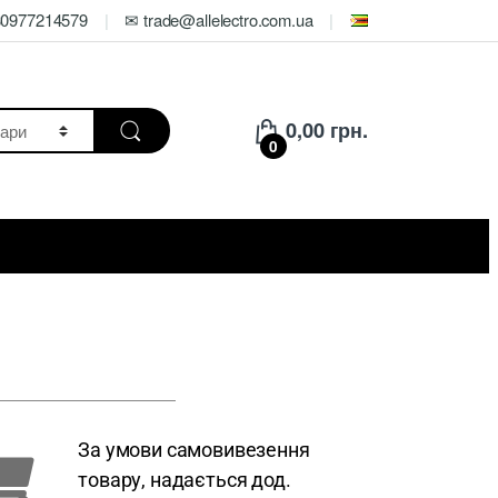
80977214579
✉ trade@allelectro.com.ua
0,00
грн.
0
За умови самовивезення
товару, надається дод.