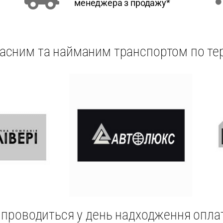
менеджера з продажу*
асним та найманим транспортом по те
я проводиться у день надходження опл