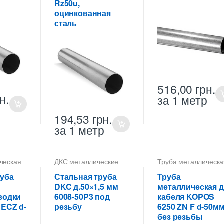
Rz50u,
оцинкованная
сталь
516,00
грн.
н.
за 1 метр
р
194,53
грн.
за 1 метр
ческая
ДКС металлические
Труба металлическа
трубы
,
Труба
50 мм для
ки
металлическая 50 мм
электропроводки
руба
Стальная труба
Труба
для электропроводки
DKC д.50×1,5 мм
металлическая 
водки
6008-50P3 под
кабеля KOPOS
ECZ d-
резьбу
6250 ZN F d-50мм
без резьбы