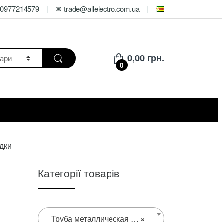
80977214579
✉ trade@allelectro.com.ua
0,00
грн.
0
дки
Категорії товарів
Труба металлическая 50 мм для электропроводки
×