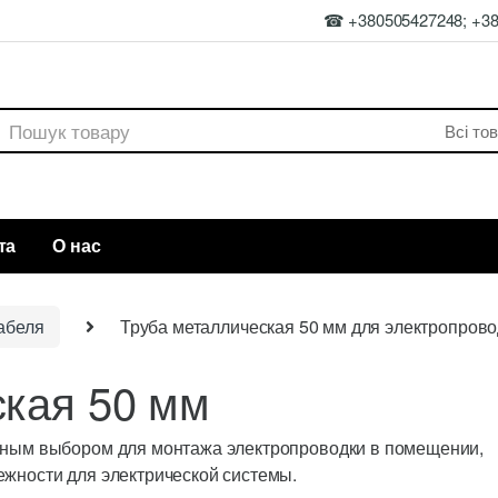
☎ +380505427248; +3
rch
та
О нас
абеля
Труба металлическая 50 мм для электропрово
ская 50 мм
ьным выбором для монтажа электропроводки в помещении,
ежности для электрической системы.