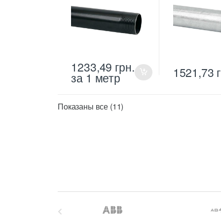
1233,49
грн.
1521,73
за 1 метр
Цены:
Показаны все (11)
по
возрастанию
B