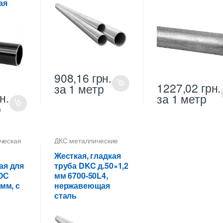
ая
908,16
грн.
1227,02
грн.
за 1 метр
н.
за 1 метр
р
ческая
ДКС металлические
трубы
,
Труба
ки
металлическая 50 мм
Жесткая, гладкая
для электропроводки
ая для
труба DKC д.50×1,2
ОС
мм 6700-50L4,
мм, с
нержавеющая
сталь