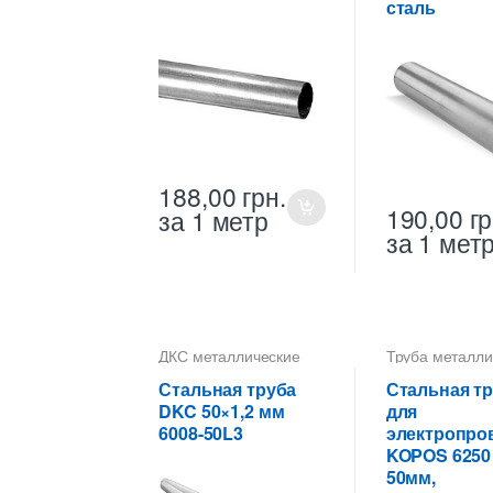
сталь
188,00
грн.
190,00
гр
за 1 метр
за 1 мет
ДКС металлические
Труба металли
трубы
,
Труба
50 мм для
металлическая 50 мм
электропровод
Стальная труба
Стальная т
для электропроводки
DKC 50×1,2 мм
для
6008-50L3
электропро
KOPOS 6250 
50мм,