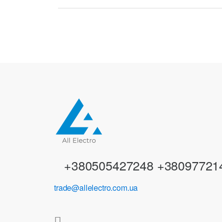
r
a
n
d
s
C
a
r
+380505427248 +38097721
o
trade@allelectro.com.ua
u