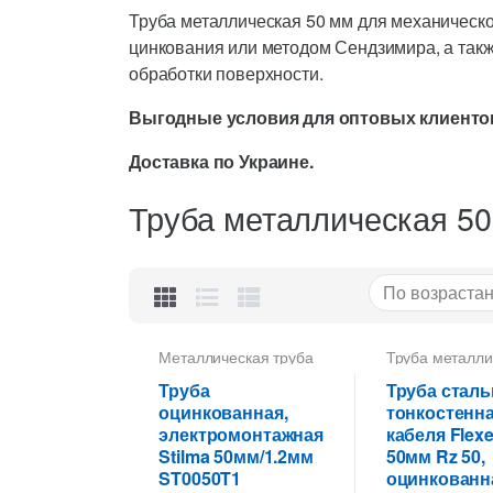
Труба металлическая 50 мм для механическ
цинкования или методом Сендзимира, а такж
обработки поверхности.
Выгодные условия для оптовых клиенто
Доставка по Украине.
Труба металлическая 50
Металлическая труба
Труба металли
для кабеля
,
Труба
50 мм для
металлическая 50 мм
электропровод
Труба
Труба сталь
для электропроводки
,
Труба тонкост
оцинкованная,
тонкостенна
Труба тонкостенная
для электропр
электромонтажная
кабеля Flexe
для электропроводки
Stilma 50мм/1.2мм
50мм Rz 50,
ST0050T1
оцинкованн