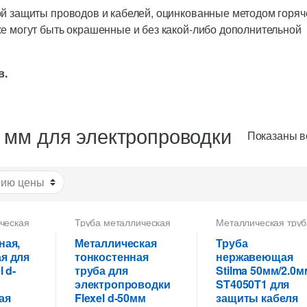
ой защиты проводов и кабелей, оцинкованные методом горяч
е могут быть окрашенные и без какой-либо дополнительной
в.
 мм для электропроводки
Показаны вс
ческая
Труба металлическая
Металлическая труб
50 мм для
для кабеля
,
Труба
ки
,
электропроводки
,
металлическая 50 
ная,
Металлическая
Труба
енная
Труба тонкостенная
для электропроводк
я для
тонкостенная
нержавеющая
оводки
для электропроводки
Труба тонкостенная
l d-
труба для
Stilma 50мм/2.0м
для электропроводк
электропроводки
ST4050T1 для
ая
Flexel d-50мм
защиты кабеля