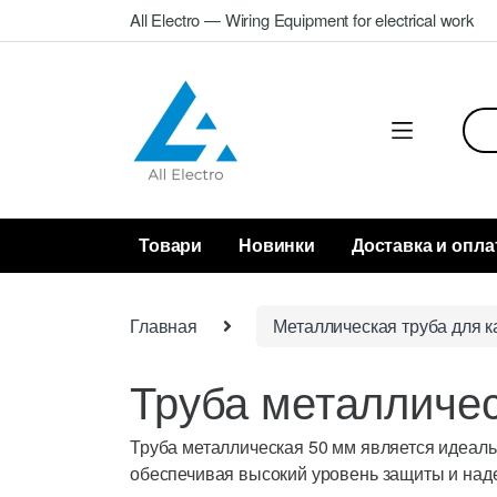
Skip
Skip
All Electro — Wiring Equipment for electrical work
to
to
navigation
content
Sea
for:
Товари
Новинки
Доставка и опла
Главная
Металлическая труба для к
Труба металличе
Труба металлическая 50 мм является идеал
обеспечивая высокий уровень защиты и над