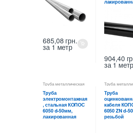
лакированн
685,08
грн.
за 1 метр
904,40
гр
за 1 мет
Труба металлическая
Труба металли
50 мм для
50 мм для
электропроводки
электропровод
Труба
Труба
электромонтажная
оцинкованн
, стальная КОПОС
кабеля КОП
6050 d-50мм,
6050 ZN d-50
лакированная
резьбой