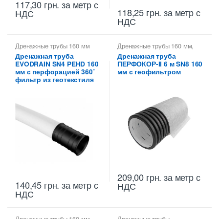
117,30
грн.
за метр с
118,25
грн.
за метр с
НДС
НДС
Дренажные трубы 160 мм
Дренажные трубы 160 мм
,
Трубы гофрированные
Дренажная труба
Дренажная труба
дренажные ДКС
,
Трубы
EVODRAIN SN4 PEHD 160
ПЕРФОКОР-II 6 м SN8 160
дренажные гофрированные
мм с перфорацией 360˚
мм с геофильтром
фильтр из геотекстиля
209,00
грн.
за метр с
140,45
грн.
за метр с
НДС
НДС
Дренажные трубы 160 мм
,
Дренажные трубы
,