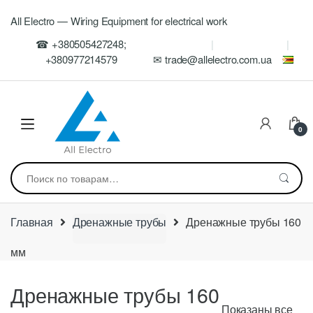
Skip
Skip
All Electro — Wiring Equipment for electrical work
to
to
navigation
content
☎ +380505427248;
+380977214579
✉ trade@allelectro.com.ua
0
Искать:
Главная
Дренажные трубы
Дренажные трубы 160
мм
Дренажные трубы 160
Показаны все