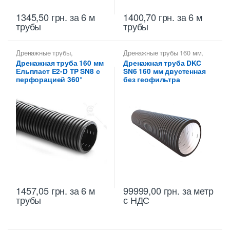
1345,50
грн.
за 6 м
1400,70
грн.
за 6 м
трубы
трубы
Дренажные трубы
,
Дренажные трубы 160 мм
,
Дренажные трубы 160 мм
Трубы гофрированные
Дренажная труба 160 мм
Дренажная труба DKC
дренажные ДКС
,
Трубы
Ельпласт E2-D TP SN8 с
SN6 160 мм двустенная
дренажные гофрированные
перфорацией 360°
без геофильтра
1457,05
грн.
за 6 м
99999,00
грн.
за метр
трубы
с НДС