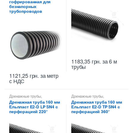
гофрированная для
безнапорных
трубопроводов
1183,35
грн.
за 6 м
трубы
1121,25
грн.
за метр
с НДС
Дренажные трубы
,
Дренажные трубы
,
Дренажные трубы 160 мм
Дренажные трубы 160 мм
Дренажная труба 160 мм
Дренажная труба 160 мм
Ельпласт E2-D LP SN4 с
Ельпласт E2-D TP SN4 с
перфорацией 220°
перфорацией 360°