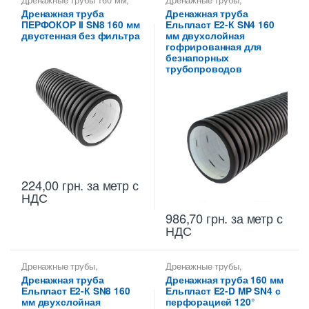
Дренажные трубы Перфокор
,
Дренажные трубы 160 мм
,
Дренажная труба
Дренажная труба
Трубы дренажные
Трубы дренажные
ПЕРФОКОР II SN8 160 мм
Ельпласт Е2-К SN4 160
гофрированные
гофрированные
двустенная без фильтра
мм двухслойная
гофрированная для
безнапорных
трубопроводов
224,00
грн.
за метр с
НДС
986,70
грн.
за метр с
НДС
Дренажные трубы
,
Дренажные трубы
,
Дренажные трубы 160 мм
,
Дренажные трубы 160 мм
Дренажная труба
Дренажная труба 160 мм
Трубы дренажные
Ельпласт Е2-К SN8 160
Ельпласт E2-D MP SN4 с
гофрированные
мм двухслойная
перфорацией 120°