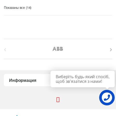
Цены:
Показаны все (14)
по
возрастанию
B
r
a
Виберіть будь-який спосіб,
n
Информация
щоб зв'язатися з нами!
d
s
C