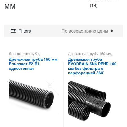
мм
Цены:
(14)
по
возрастанию
Filters
Дренажные трубы
,
Дренажные трубы 160 мм
,
Дренажные трубы 160 мм
Трубы дренажные
Дренажная труба 160 мм
Дренажная труба
гофрированные
Ельпласт E2-R1
EVODRAIN SN4 PEHD 160
одностенная
мм без фильтра с
перфорацией 360˚