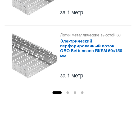
за 1 метр
Лотки металлические высотой 60
мм
,
Перфорированные лотки
Электрический
высотой 60 мм
перфорированный лоток
OBO Bettermann RKSM 60×150
мм
за 1 метр