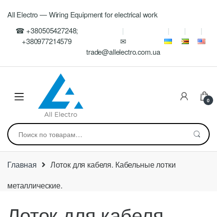
Skip
Skip
All Electro — Wiring Equipment for electrical work
to
to
navigation
content
☎ +380505427248;
+380977214579
✉
trade@allelectro.com.ua
0
Искать:
Главная
Лоток для кабеля. Кабельные лотки
металлические.
Лоток для кабеля.