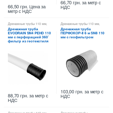
66,70
грн.
за метр с
66,50
грн.
Цена за
НДС
метр с НДС
Дренажные трубы 110 мм
,
Дренажные трубы 110 мм
,
Трубы дренажные
Трубы гофрированные
Дренажная труба
Дренажная труба
гофрированные
дренажные ДКС
,
Трубы
EVODRAIN SN4 PEHD 110
ПЕРФОКОР-II 6 м SN8 110
дренажные гофрированные
мм с перфорацией 360˚
мм с геофильтром
фильтр из геотекстиля
103,00
грн.
за метр с
88,70
грн.
за метр с
НДС
НДС
Дренажные трубы 110 мм
,
Дренажные трубы
,