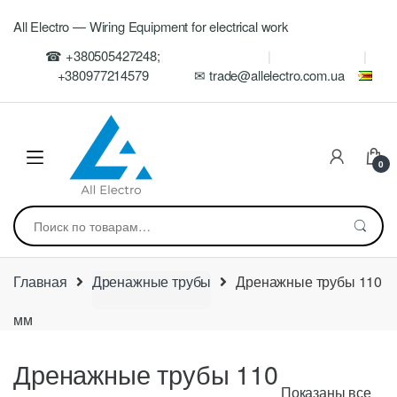
Skip
Skip
All Electro — Wiring Equipment for electrical work
to
to
navigation
content
☎ +380505427248;
+380977214579
✉ trade@allelectro.com.ua
0
Искать:
Главная
Дренажные трубы
Дренажные трубы 110
мм
Дренажные трубы 110
Показаны все