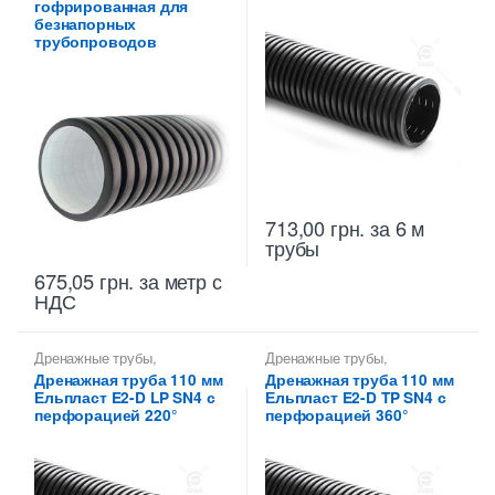
гофрированная для
безнапорных
трубопроводов
713,00
грн.
за 6 м
трубы
675,05
грн.
за метр с
НДС
Дренажные трубы
,
Дренажные трубы
,
Дренажные трубы 110 мм
Дренажные трубы 110 мм
Дренажная труба 110 мм
Дренажная труба 110 мм
Ельпласт E2-D LP SN4 с
Ельпласт E2-D TP SN4 с
перфорацией 220°
перфорацией 360°