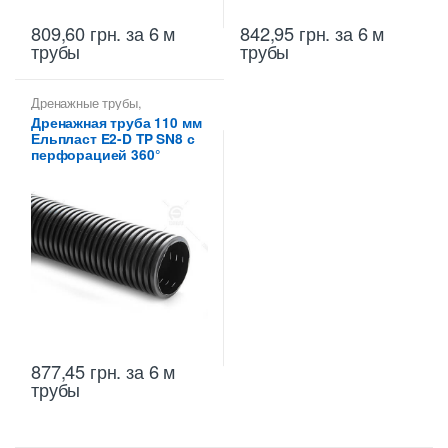
809,60
грн.
за 6 м
842,95
грн.
за 6 м
трубы
трубы
Дренажные трубы
,
Дренажные трубы 110 мм
Дренажная труба 110 мм
Ельпласт E2-D TP SN8 с
перфорацией 360°
877,45
грн.
за 6 м
трубы