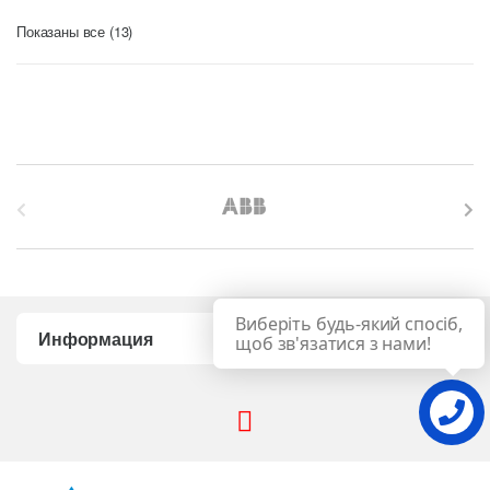
Цены:
Показаны все (13)
по
возрастанию
B
r
a
Виберіть будь-який спосіб,
n
Информация
щоб зв'язатися з нами!
d
s
C