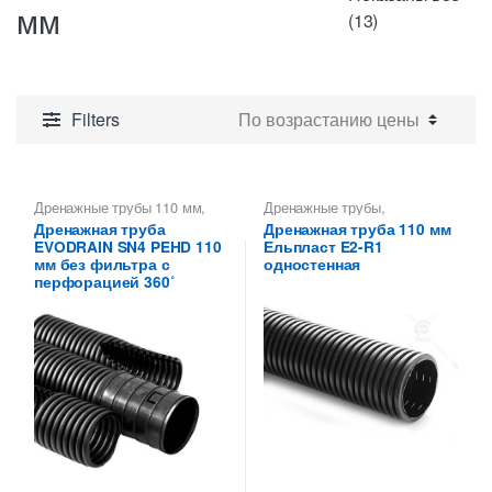
мм
Цены:
(13)
по
возрастанию
Filters
Дренажные трубы 110 мм
,
Дренажные трубы
,
Трубы дренажные
Дренажные трубы 110 мм
Дренажная труба
Дренажная труба 110 мм
гофрированные
EVODRAIN SN4 PEHD 110
Ельпласт E2-R1
мм без фильтра с
одностенная
перфорацией 360˚