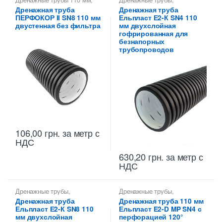
Дренажные трубы Перфокор
,
Дренажные трубы 110 мм
,
Дренажная труба
Дренажная труба
Трубы дренажные
Трубы дренажные
ПЕРФОКОР II SN8 110 мм
Ельпласт Е2-К SN4 110
гофрированные
гофрированные
двустенная без фильтра
мм двухслойная
гофрированная для
безнапорных
трубопроводов
106,00
грн.
за метр с
НДС
630,20
грн.
за метр с
НДС
Дренажные трубы
,
Дренажные трубы
,
Дренажные трубы 110 мм
,
Дренажные трубы 110 мм
Дренажная труба
Дренажная труба 110 мм
Трубы дренажные
Ельпласт Е2-К SN8 110
Ельпласт E2-D MP SN4 с
гофрированные
мм двухслойная
перфорацией 120°