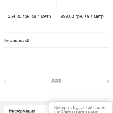
354,33
грн.
за 1 метр
999,00
грн.
за 1 метр
Цены:
Показаны все (2)
по
возрастанию
B
r
a
Виберіть будь-який спосіб,
n
Информация
щоб зв'язатися з нами!