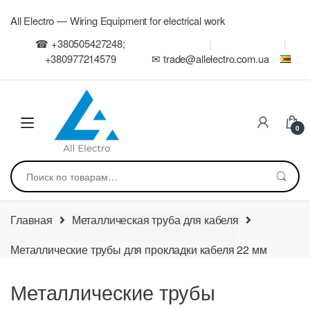
Skip
Skip
All Electro — Wiring Equipment for electrical work
to
to
navigation
content
☎ +380505427248;
+380977214579
✉ trade@allelectro.com.ua
0
Искать:
Главная
Металлическая труба для кабеля
Металлические трубы для прокладки кабеля 22 мм
Металлические трубы