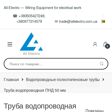
Skip
Skip
All Electro — Wiring Equipment for electrical work
to
to
navigation
content
☎ +380505427248;
+380977214579
✉ trade@allelectro.com.ua
0
Искать:
Главная
Водопроводные полиэтиленовые трубы
Труба водопроводная ПНД 50 мм
Труба водопроводная
Показаны