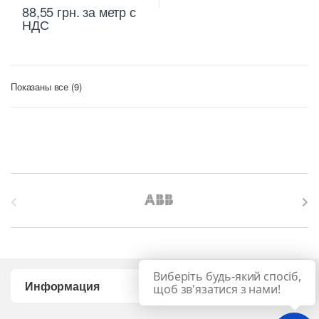
88,55
грн.
за метр с
НДС
Цены:
Показаны все (9)
по
возрастанию
B
r
a
Виберіть будь-який спосіб,
n
Информация
щоб зв'язатися з нами!
d