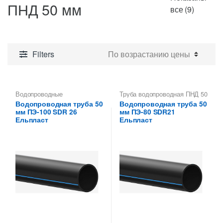
ПНД 50 мм
Цены:
все (9)
по
возрас
Filters
Водопроводные
Труба водопроводная ПНД 50
полиэтиленовые трубы
,
мм
Водопроводная труба 50
Водопроводная труба 50
Труба водопроводная ПНД 50
мм ПЭ-100 SDR 26
мм ПЭ-80 SDR21
мм
Ельпласт
Ельпласт