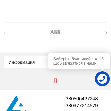
B
r
a
Виберіть будь-який спосіб,
n
Информация
щоб зв'язатися з нами!
d
s
C
+380505427248
a
+380977214579