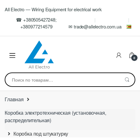
Skip
Skip
All Electro — Wiring Equipment for electrical work
to
to
navigation
content
☎ +380505427248;
+380977214579
✉ trade@allelectro.com.ua
0
Искать:
Главная
Коробка электротехническая (установочная,
распределительная)
Коробка под штукатурку