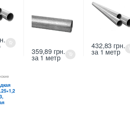
н.
432,83
грн.
р
359,89
грн.
за 1 метр
за 1 метр
еские
 25 мм
адкая
 кабеля
.25×1,2
3,
ая