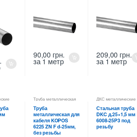
90,00
грн.
209,00
грн.
.
за 1 метр
за 1 метр
р
еские
Труба металлическая
ДКС металлические
25 мм для прокладки
трубы
,
Труба
 25 мм
кабеля
металлическая 25 
руба
Труба
Стальная труба
 кабеля
для прокладки кабе
мм
металлическая для
DKC д.25×1,5 мм
кабеля KOPOS
6008-25P3 под
6225 ZN F d-25мм,
резьбу
без резьбы