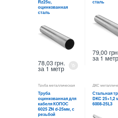
Rz25u,
сталь
оцинкованная
сталь
79,00
грн
за 1 мет
78,03
грн.
за 1 метр
Труба металлическая
ДКС металлич
25 мм для прокладки
трубы
,
Труба
кабеля
металлическая
Труба
Стальная т
для прокладки
оцинкованная для
DKC 25×1,2 
кабеля КОПОС
6008-25L3
6025 ZN d-25мм, с
резьбой