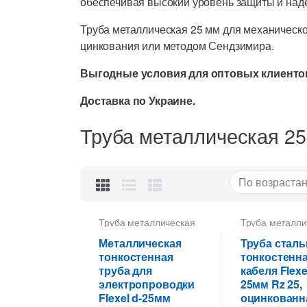
обеспечивая высокий уровень защиты и над
Труба металлическая 25 мм для механическ
цинкования или методом Сендзимира.
Выгодные условия для оптовых клиенто
Доставка по Украине.
Труба металлическая 25
Труба металлическая
Труба металли
25 мм для прокладки
25 мм для про
кабеля
,
Труба
кабеля
,
Труба
Металлическая
Труба сталь
тонкостенная для
тонкостенная 
тонкостенная
тонкостенна
электропроводки
электропровод
труба для
кабеля Flexe
электропроводки
25мм Rz 25,
Flexel d-25мм
оцинкованн