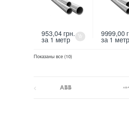
953,04
грн.
9999,00
за 1 метр
за 1 мет
Цены:
Показаны все (10)
по
возрастанию
B
r
a
n