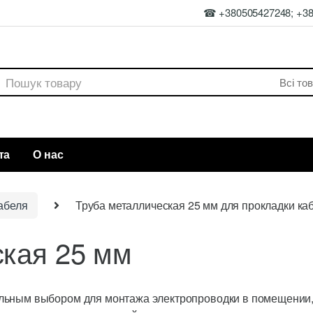
☎ +380505427248; +3
rch
та
О нас
абеля
Труба металлическая 25 мм для прокладки ка
ская 25 мм
льным выбором для монтажа электропроводки в помещении