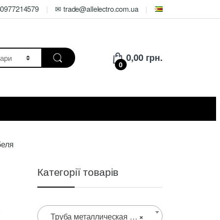
80977214579
✉ trade@allelectro.com.ua
0,00
грн.
0
беля
Категорії товарів
,
Труба металлическая 25 мм для прокладки кабеля
×