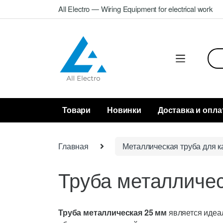
Skip
Skip
All Electro — Wiring Equipment for electrical work
to
to
navigation
content
Sea
for:
Товари
Новинки
Доставка и опла
Главная
Металлическая труба для к
Труба металличе
Труба металлическая 25 мм
является идеа