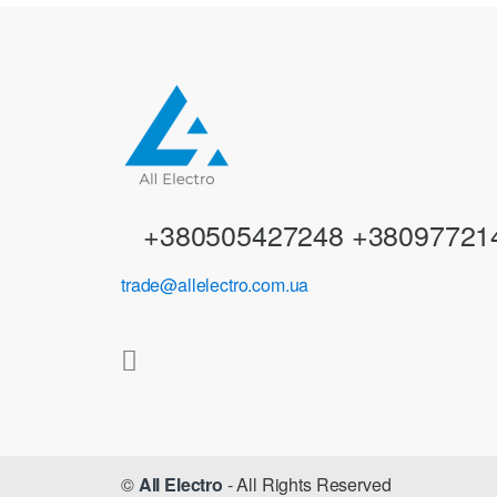
d
s
C
a
r
+380505427248 +38097721
o
trade@allelectro.com.ua
u
s
e
l
©
All Electro
- All Rights Reserved