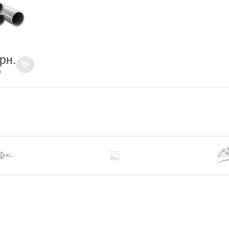
грн.
р