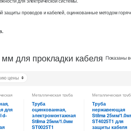
ежности для электрической системы.
ой защиты проводов и кабелей, оцинкованные методом горяч
в.
 мм для прокладки кабеля
Показаны вс
ческая
Металлическая труба
Металлическая труб
кладки
для кабеля
,
Труба
для кабеля
,
Труба
металлическая 25 мм
металлическая 25 
ная,
Труба
Труба
для
для прокладки кабеля
,
для прокладки кабе
я для
оцинкованная,
нержавеющая
ки
Труба тонкостенная
Труба тонкостенная
l d-
электромонтажная
Stilma 25мм/1.0м
для электропроводки
для электропроводк
Stilma 25мм/1.0мм
ST4025T1 для
ая
ST0025T1
защиты кабеля