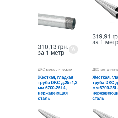
319,91
гр
за 1 мет
310,13
грн.
за 1 метр
ДКС металлические
ДКС металлич
трубы
,
Труба
трубы
,
Труба
металлическая 25 мм
металлическая
Жесткая, гладкая
Жесткая, гл
для прокладки кабеля
для прокладки
труба DKC д.25×1,2
труба DKC д
мм 6700-25L4,
мм 6700-25L
нержавеющая
нержавеющ
сталь
сталь