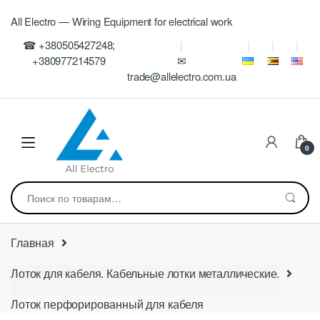
Skip
Skip
All Electro — Wiring Equipment for electrical work
to
to
navigation
content
☎ +380505427248;
+380977214579
✉
trade@allelectro.com.ua
0
Искать:
Главная
Лоток для кабеля. Кабельные лотки металлические.
Лоток перфорированный для кабеля