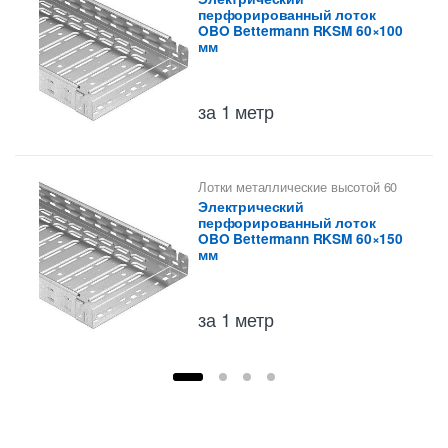
высотой 60 мм
перфорированный лоток
OBO Bettermann RKSM 60×100
мм
за 1 метр
Лотки металлические высотой 60
мм
,
Перфорированные лотки
Электрический
высотой 60 мм
перфорированный лоток
OBO Bettermann RKSM 60×150
мм
за 1 метр