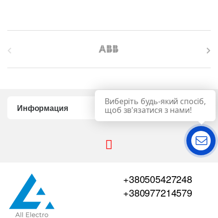
B
r
a
Виберіть будь-який спосіб,
n
Информация
щоб зв'язатися з нами!
d
s
Связь
C
+380505427248
a
+380977214579
r