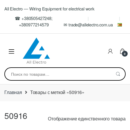
Skip
Skip
All Electro — Wiring Equipment for electrical work
to
to
navigation
content
☎ +380505427248;
+380977214579
✉ trade@allelectro.com.ua
0
Искать:
Главная
Товары с меткой «50916»
50916
Отображение единственного товара