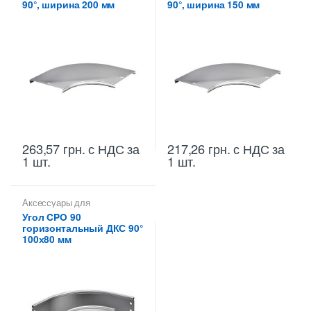
90°, ширина 200 мм
90°, ширина 150 мм
263,57
грн.
с НДС
за
217,26
грн.
с НДС
за
1 шт.
1 шт.
Аксессуары для
металлических лотков
,
Углы
Угол CPO 90
для цельных,
горизонтальный ДКС 90°
перфорированных лотков
100х80 мм