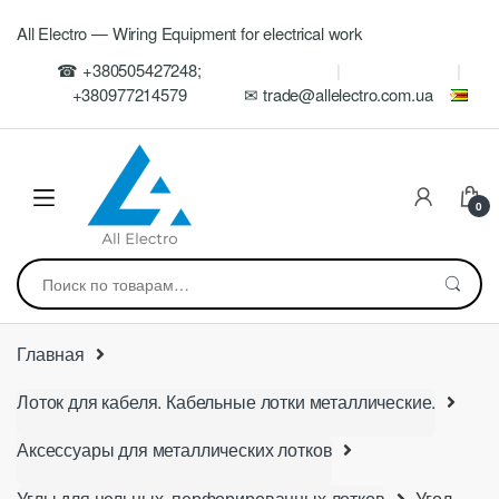
Skip
Skip
All Electro — Wiring Equipment for electrical work
to
to
navigation
content
☎ +380505427248;
+380977214579
✉ trade@allelectro.com.ua
0
Искать:
Главная
Лоток для кабеля. Кабельные лотки металлические.
Аксессуары для металлических лотков
Углы для цельных, перфорированных лотков
Угол