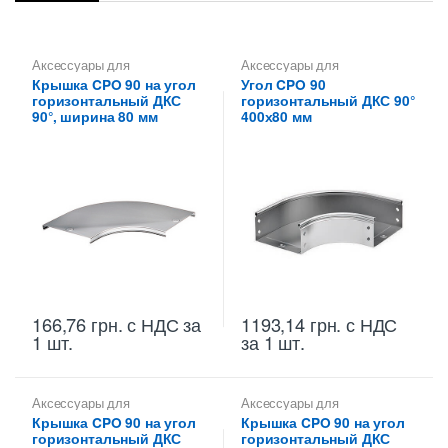
Аксессуары для
Аксессуары для
металлических лотков
,
металлических лотков
,
Углы
Крышка CPO 90 на угол
Угол CPO 90
Крышки на повороты,
для цельных,
горизонтальный ДКС
горизонтальный ДКС 90°
ответвители
перфорированных лотков
90°, ширина 80 мм
400х80 мм
166,76
грн.
с НДС
за
1193,14
грн.
с НДС
1 шт.
за 1 шт.
Аксессуары для
Аксессуары для
металлических лотков
,
металлических лотков
,
Крышка CPO 90 на угол
Крышка CPO 90 на угол
Крышки на повороты,
Крышки на повороты,
горизонтальный ДКС
горизонтальный ДКС
ответвители
ответвители