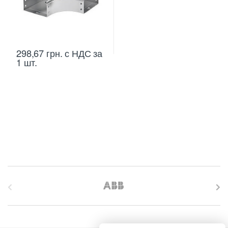
298,67
грн.
с НДС
за
1 шт.
B
r
a