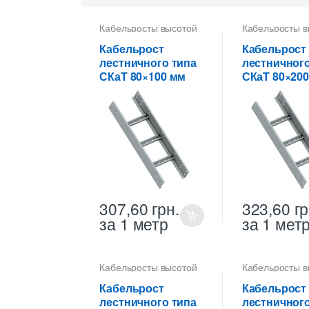
Кабельросты высотой
Кабельросты в
80 мм
,
Лотки
80 мм
,
Лотки
металлические
металлически
Кабельрост
Кабельрост
высотой 80 мм
высотой 80 мм
лестничного типа
лестничного
СКаТ 80×100 мм
СКаТ 80×20
307,60
грн.
323,60
гр
за 1 метр
за 1 мет
Кабельросты высотой
Кабельросты в
80 мм
,
Лотки
80 мм
,
Лотки
металлические
металлически
Кабельрост
Кабельрост
высотой 80 мм
высотой 80 мм
лестничного типа
лестничного