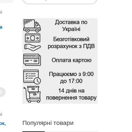
ой
а
ой
Популярні товари
тки
ок,