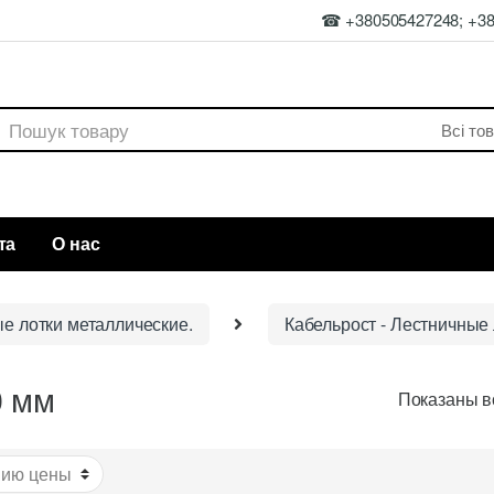
☎ +380505427248; +3
rch
та
О нас
ые лотки металлические.
Кабельрост - Лестничные 
0 мм
Показаны вс