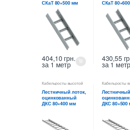
СКаТ 80×500 мм
СКаТ 80×60
404,10
грн.
430,55
гр
за 1 метр
за 1 мет
Кабельросты высотой
Кабельросты в
80 мм
,
Лотки
80 мм
,
Лотки
лестничные ДКС
,
Лотки
лестничные Д
Лестничный лоток,
Лестничный
металлические
металлически
оцинкованный
оцинкован
высотой 80 мм
,
высотой 80 мм
ДКС 80×400 мм
ДКС 80×500
Металлические
Металлически
огнеупорные лотки
огнеупорные л