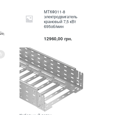
МТКФ311-8
электродвигатель
крановый 7,5 кВт
695об/мин
12960,00
грн.