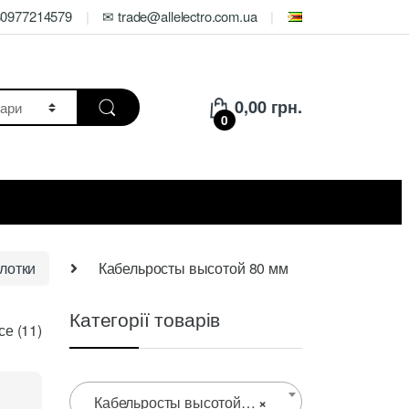
80977214579
✉ trade@allelectro.com.ua
0,00
грн.
0
лотки
Кабельросты высотой 80 мм
Категорії товарів
Цены:
е (11)
по
возрастанию
Кабельросты высотой 80 мм
×