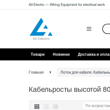
Skip
Skip
All Electro — Wiring Equipment for electrical work
to
to
navigation
content
Sea
for:
Товари
Новинки
Доставка и опла
Главная
Лоток для кабеля. Кабельн
Кабельросты высотой 8