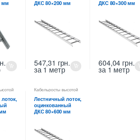
0 мм
ДКС 80×200 мм
ДКС 80×300 мм
Металлические
Металлические
огнеупорные лотки
огнеупорные лотки
н.
547,31
грн.
604,04
грн.
р
за 1 метр
за 1 метр
ысотой
Кабельросты высотой
80 мм
,
Лотки
КС
,
Лотки
лестничные ДКС
,
Лотки
 лоток,
Лестничный лоток,
е
металлические
ный
оцинкованный
,
высотой 80 мм
,
 мм
ДКС 80×600 мм
е
Металлические
отки
огнеупорные лотки