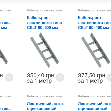
ысотой
Кабельросты высотой
Кабельросты высот
80 мм
,
Лотки
80 мм
,
Лотки
е
металлические
металлические
Кабельрост
Кабельрост
высотой 80 мм
высотой 80 мм
 типа
лестничного типа
лестничного тип
0 мм
СКаТ 80×300 мм
СКаТ 80×400 мм
н.
350,40
грн.
377,50
грн.
р
за 1 метр
за 1 метр
ысотой
Кабельросты высотой
Кабельросты высот
80 мм
,
Лотки
80 мм
,
Лотки
е
лестничные ДКС
,
Лотки
лестничные ДКС
,
Ло
Лестничный лоток,
Лестничный лот
металлические
металлические
 типа
оцинкованный
оцинкованный
высотой 80 мм
,
высотой 80 мм
,