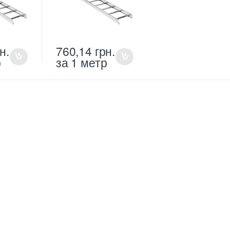
н.
760,14
грн.
р
за 1 метр