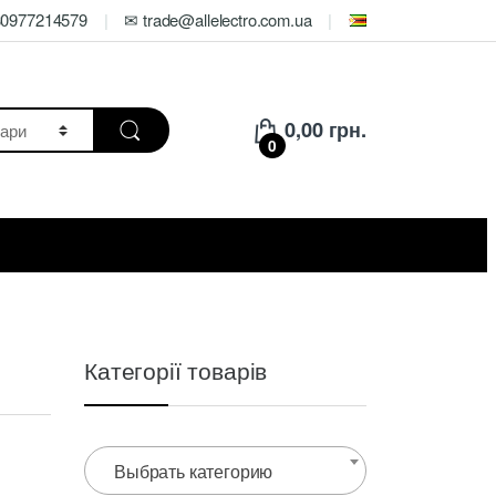
80977214579
✉ trade@allelectro.com.ua
0,00
грн.
0
Категорії товарів
Выбрать категорию