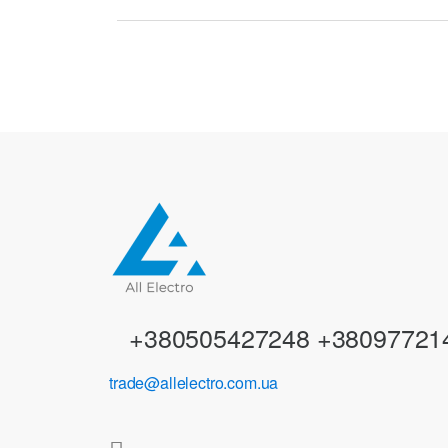
r
a
n
d
s
C
a
r
+380505427248 +38097721
o
trade@allelectro.com.ua
u