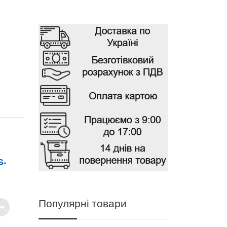
THD-камеры
S-
THD-камера Hikvision DS-
2CE56C5T-VPIR3
Популярні товари