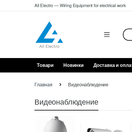
Skip
Skip
All Electro — Wiring Equipment for electrical work
to
to
navigation
content
Sea
for:
Товари
Новинки
Доставка и опла
Главная
Видеонаблюдение
Видеонаблюдение