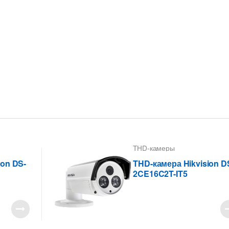
THD-камеры
ion DS-
THD-камера Hikvision D
2CE16C2T-IT5