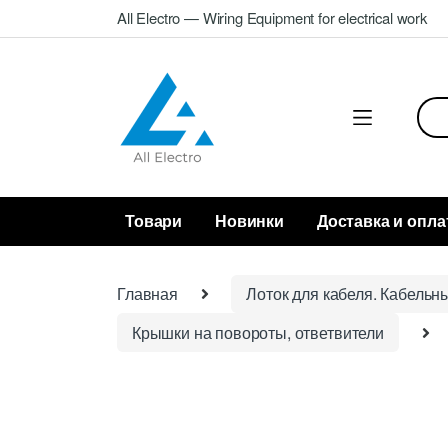
Skip
Skip
All Electro — Wiring Equipment for electrical work
to
to
navigation
content
Sea
for:
Товари
Новинки
Доставка и опла
Главная
Лоток для кабеля. Кабельн
Крышки на повороты, ответвители