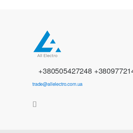
n
d
s
C
a
r
+380505427248 +38097721
o
trade@allelectro.com.ua
u
s
e