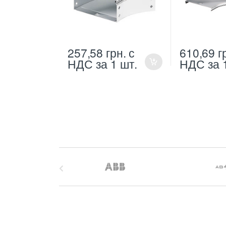
257,58
грн.
с
610,69
г
НДС
за 1 шт.
НДС
за 
B
r
a