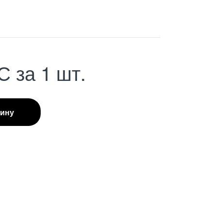
С
за 1 шт.
зину