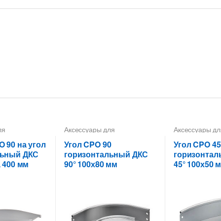
ля
Аксессуары для
Аксессуары дл
х лотков
,
металлических лотков
,
Углы
металлических
вороты,
для цельных,
для цельных,
 90 на угол
Угол CPO 90
Угол CPO 45
перфорированных лотков
перфорирован
льный ДКС
горизонтальный ДКС
горизонтал
 400 мм
90° 100х80 мм
45° 100х50 