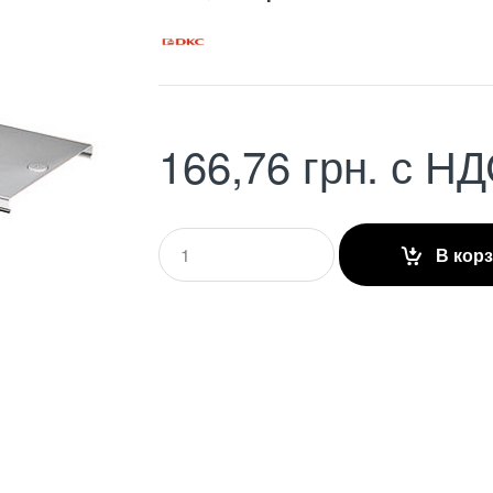
166,76
грн.
с НД
Q
В кор
u
a
n
t
i
t
y