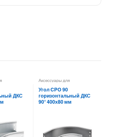
я
Аксессуары для
 лотков
,
Углы
металлических лотков
,
Углы
для цельных,
Угол CPO 90
ных лотков
перфорированных лотков
ьный ДКС
горизонтальный ДКС
мм
90° 400х80 мм