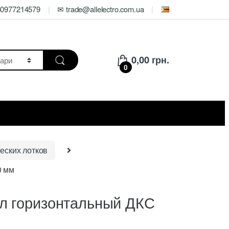
80977214579
✉ trade@allelectro.com.ua
0,00
грн.
0
еских лотков
0 мм
л горизонтальный ДКС