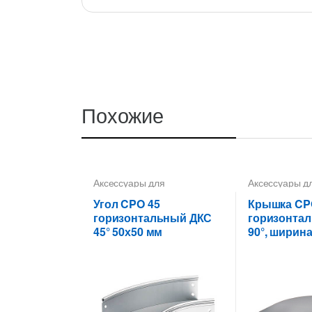
Похожие
Аксессуары для
Аксессуары д
металлических лотков
,
Углы
металлически
для цельных,
Крышки на по
Угол CPO 45
Крышка CPO
перфорированных лотков
ответвители
горизонтальный ДКС
горизонта
45° 50х50 мм
90°, ширина