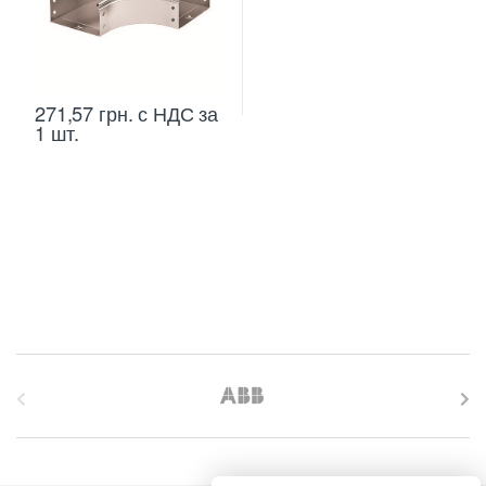
271,57
грн.
с НДС
за
1 шт.
B
r
a