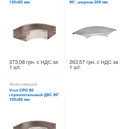
150х50 мм
90°, ширина 200 мм
373,08
грн.
с НДС
за
263,57
грн.
с НДС
за
1 шт.
1 шт.
Аксессуары для
металлических лотков
,
Углы
Угол CPO 90
для цельных,
горизонтальный ДКС 90°
перфорированных лотков
100х50 мм