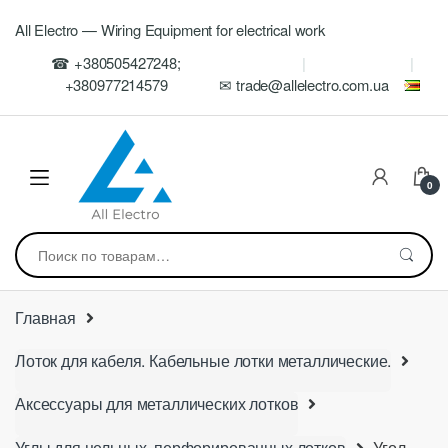
Skip
Skip
All Electro — Wiring Equipment for electrical work
to
to
navigation
content
☎ +380505427248;
+380977214579
✉ trade@allelectro.com.ua
0
Искать:
Главная
Лоток для кабеля. Кабельные лотки металлические.
Аксессуары для металлических лотков
Углы для цельных, перфорированных лотков
Угол