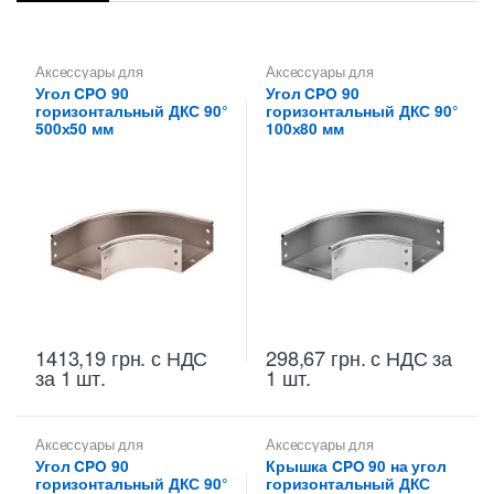
Аксессуары для
Аксессуары для
металлических лотков
,
Углы
металлических лотков
,
Углы
Угол CPO 90
Угол CPO 90
для цельных,
для цельных,
горизонтальный ДКС 90°
горизонтальный ДКС 90°
перфорированных лотков
перфорированных лотков
500х50 мм
100х80 мм
1413,19
грн.
с НДС
298,67
грн.
с НДС
за
за 1 шт.
1 шт.
Аксессуары для
Аксессуары для
металлических лотков
,
Углы
металлических лотков
,
Угол CPO 90
Крышка CPO 90 на угол
для цельных,
Крышки на повороты,
горизонтальный ДКС 90°
горизонтальный ДКС
перфорированных лотков
ответвители