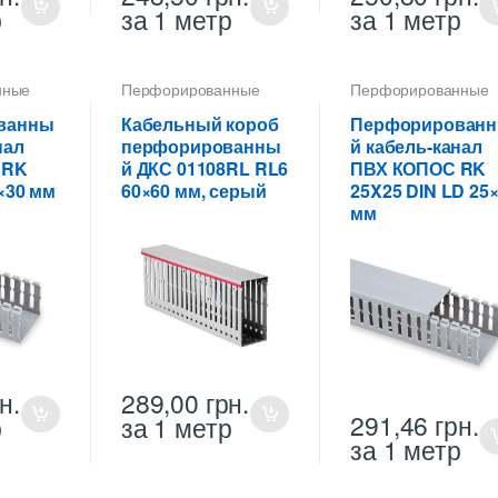
р
за 1 метр
за 1 метр
нные
Перфорированные
Перфорированные
 ПВХ
кабель-каналы ПВХ
кабель-каналы ПВХ
ванны
Кабельный короб
Перфорирован
нал
перфорированны
й кабель-канал
 RK
й ДКС 01108RL RL6
ПВХ КОПОС RK
×30 мм
60×60 мм, серый
25X25 DIN LD 25
мм
н.
289,00
грн.
291,46
грн.
р
за 1 метр
за 1 метр