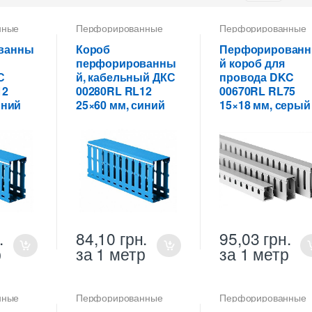
нные
Перфорированные
Перфорированные
 ПВХ
кабель-каналы ПВХ
кабель-каналы ПВХ
ванны
Короб
Перфорирован
перфорированны
й короб для
С
й, кабельный ДКС
провода DKC
12
00280RL RL12
00670RL RL75
иний
25×60 мм, синий
15×18 мм, серый
.
84,10
грн.
95,03
грн.
р
за 1 метр
за 1 метр
нные
Перфорированные
Перфорированные
 ПВХ
кабель-каналы ПВХ
кабель-каналы ПВХ