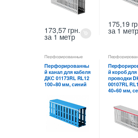
175,19
гр
173,57
грн.
за 1 мет
за 1 метр
Перфорированные
Перфорирова
кабель-каналы ПВХ
кабель-каналы
Перфорированны
Перфориро
й канал для кабеля
й короб для
ДКС 01173RL RL12
проводки D
100×80 мм, синий
00107RL RL
40×60 мм, с