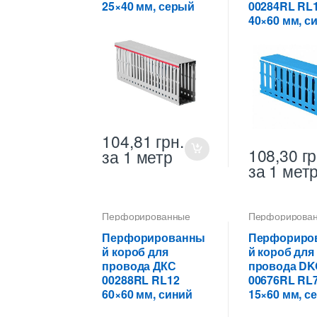
25×40 мм, серый
00284RL RL
40×60 мм, с
104,81
грн.
108,30
гр
за 1 метр
за 1 мет
Перфорированные
Перфорирова
кабель-каналы ПВХ
кабель-каналы
Перфорированны
Перфориро
й короб для
й короб для
провода ДКС
провода DK
00288RL RL12
00676RL RL
60×60 мм, синий
15×60 мм, с