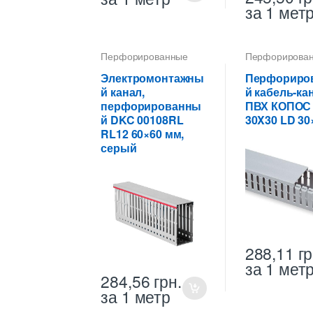
за 1 мет
Перфорированные
Перфорирова
кабель-каналы ПВХ
кабель-каналы
Электромонтажны
Перфориро
й канал,
й кабель-ка
перфорированны
ПВХ КОПОС
й DKC 00108RL
30X30 LD 30
RL12 60×60 мм,
серый
288,11
гр
за 1 мет
284,56
грн.
за 1 метр