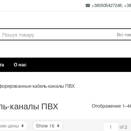
☎ +380505427248; +3
rch
та
О нас
форированные кабель-каналы ПВХ
ль-каналы ПВХ
Отображение 1–48
of 2