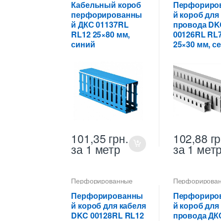
Кабельный короб
Перфориро
перфорированны
й короб для
й ДКС 01137RL
провода DK
RL12 25×80 мм,
00126RL RL
синий
25×30 мм, с
101,35
грн.
102,88
гр
за 1 метр
за 1 мет
Перфорированные
Перфорирова
кабель-каналы ПВХ
кабель-каналы
Перфорированны
Перфориро
й короб для кабеля
й короб для
DKC 00128RL RL12
провода ДК