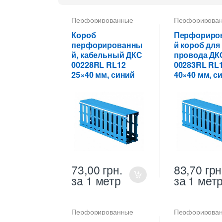
Перфорированные
Перфорирова
кабель-каналы ПВХ
кабель-каналы
Короб
Перфориро
перфорированны
й короб для
й, кабельный ДКС
провода ДК
00228RL RL12
00283RL RL
25×40 мм, синий
40×40 мм, с
73,00
грн.
83,70
грн
за 1 метр
за 1 мет
Перфорированные
Перфорирова
кабель-каналы ПВХ
кабель-каналы