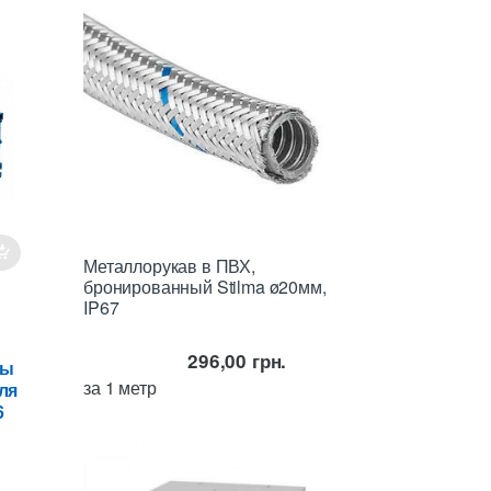
Металлорукав в ПВХ,
бронированный Stilma ø20мм,
IP67
296,00
грн.
ны
за 1 метр
ля
6