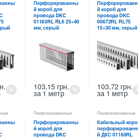
ванны
Перфорированны
Перфорирован
й короб для
й короб для
C
провода DKC
провода DKC
75
01163RL RL6 25×40
00672RL RL75
ерый
мм, серый
15×30 мм, серый
н.
103,15
грн.
103,72
грн.
р
за 1 метр
за 1 метр
нные
Перфорированные
Перфорированные
 ПВХ
кабель-каналы ПВХ
кабель-каналы ПВХ
ванны
Перфорированны
Кабельный коро
й короб для
перфорирован
С
провода DKC
й ДКС 01160RL