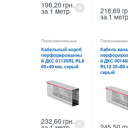
198,20
грн.
218,69
гр
за 1 метр
за 1 мет
Перфорированные
Перфорирова
кабель-каналы ПВХ
кабель-каналы
Кабельный короб
Кабель кана
перфорированны
перфориро
й ДКС 01135RL RL6
й ДКС 0014
60×40 мм, серый
RL12 25×80 
серый
232,60
грн.
245,50
гр
за 1 метр