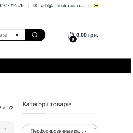
80977214579
✉ trade@allelectro.com.ua
0,00
грн.
0
Категорії товарів
Цены:
 из 73
по
возрастанию
→
Перфорированные кабель-каналы ПВХ
×