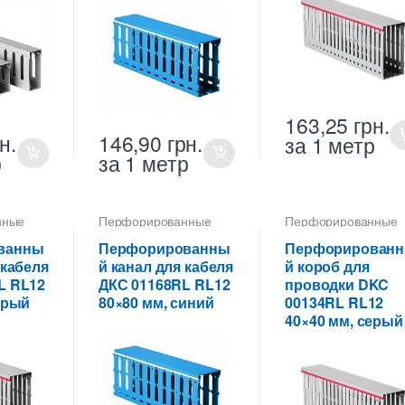
163,25
грн.
н.
146,90
грн.
за 1 метр
р
за 1 метр
нные
Перфорированные
Перфорированные
 ПВХ
кабель-каналы ПВХ
кабель-каналы ПВХ
ванны
Перфорированны
Перфорирован
 кабеля
й канал для кабеля
й короб для
L RL12
ДКС 01168RL RL12
проводки DKC
ерый
80×80 мм, синий
00134RL RL12
40×40 мм, серый