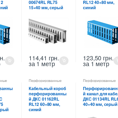
12
00674RL RL75
RL12 40×80 мм,
иний
15×40 мм, серый
синий
н.
114,41
грн.
123,50
грн.
р
за 1 метр
за 1 метр
нные
Перфорированные
Перфорированные
 ПВХ
кабель-каналы ПВХ
кабель-каналы ПВХ
ванны
Кабельный короб
Перфорирован
перфорированны
й канал для кабе
C
й ДКС 01162RL
ДКС 01134RL RL
75
RL12 60×80 мм,
40×40 мм, серый
ерый
синий