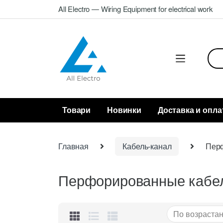
Skip
Skip
All Electro — Wiring Equipment for electrical work
to
to
navigation
content
Sea
for:
Товари
Новинки
Доставка и опла
Главная
Кабель-канал
Пер
Перфорированные кабе