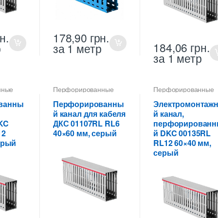
н.
178,90
грн.
184,06
грн.
р
за 1 метр
за 1 метр
нные
Перфорированные
Перфорированные
 ПВХ
кабель-каналы ПВХ
кабель-каналы ПВХ
ванны
Перфорированны
Электромонтаж
й канал для кабеля
й канал,
KC
ДКС 01107RL RL6
перфорирован
12
40×60 мм, серый
й DKC 00135RL
ерый
RL12 60×40 мм,
серый