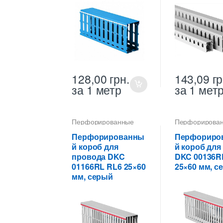
128,00
грн.
143,09
гр
за 1 метр
за 1 мет
Перфорированные
Перфорирова
кабель-каналы ПВХ
кабель-каналы
Перфорированны
Перфориро
й короб для
й короб для
провода DKC
DKC 00136R
01166RL RL6 25×60
25×60 мм, с
мм, серый