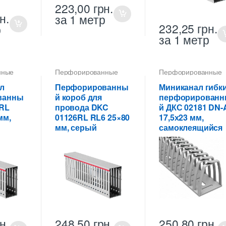
223,00
грн.
н.
за 1 метр
232,25
грн.
р
за 1 метр
нные
Перфорированные
Перфорированные
 ПВХ
кабель-каналы ПВХ
кабель-каналы ПВХ
л
Перфорированны
Миниканал гибки
ванны
й короб для
перфорирован
6RL
провода DKC
й ДКС 02181 DN-
мм,
01126RL RL6 25×80
17,5х23 мм,
мм, серый
самоклеящийся
н.
248,50
грн.
250,80
грн.