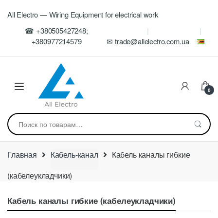
Skip
Skip
All Electro — Wiring Equipment for electrical work
to
to
navigation
content
☎ +380505427248;
+380977214579
✉ trade@allelectro.com.ua
0
Искать:
Главная
Кабель-канал
Кабель каналы гибкие
(кабелеукладчики)
Кабель каналы гибкие (кабелеукладчики)