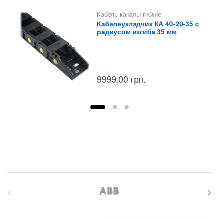
Кабель каналы гибкие
(кабелеукладчики)
,
Кабельные
Кабелеукладчик КА 40-20-35 с
траки
радиусом изгиба 35 мм
9999,00
грн.
B
r