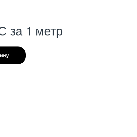
С
за 1 метр
зину