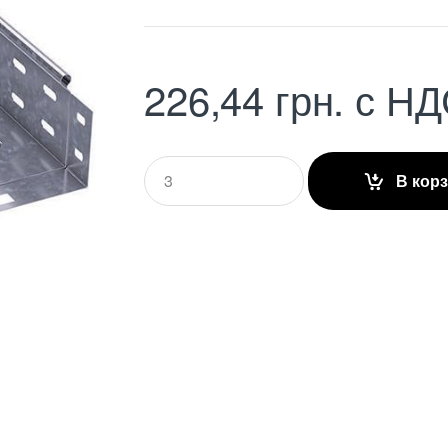
226,44
грн.
с НД
Q
В кор
u
a
n
t
i
t
y