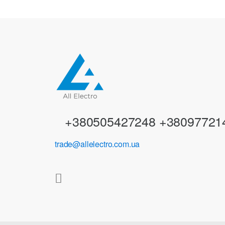
n
d
s
C
a
r
+380505427248 +38097721
o
trade@allelectro.com.ua
u
s
e