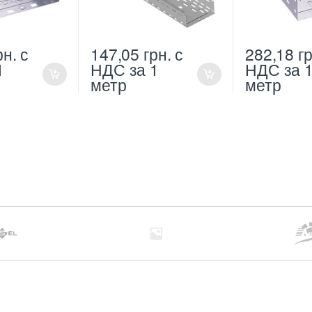
рн.
с
147,05
грн.
с
282,18
гр
1
НДС
за 1
НДС
за 
метр
метр