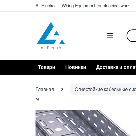
Skip
Skip
All Electro — Wiring Equipment for electrical work
to
to
navigation
content
Sea
for:
Товари
Новинки
Доставка и опла
Главная
Огнестойкие кабельные си
м