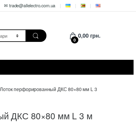
✉ trade@allelectro.com.ua
0,00
грн.
0
Лоток перфорированный ДКС 80×80 мм L 3
ый ДКС 80×80 мм L 3 м