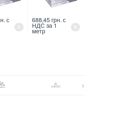
н.
с
688,45
грн.
с
1
НДС
за 1
метр