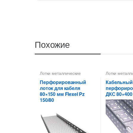
Похожие
Лотки металлические
Лотки металл
высотой 80 мм
,
высотой 80 м
Перфорированные лотки
Перфорирова
Перфорированный
Кабельный
высотой 80 мм
высотой 80 м
лоток для кабеля
перфорир
80×150 мм Flexel Pz
ДКС 80×400
150/80