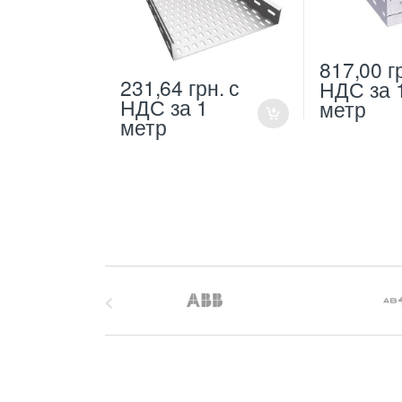
817,00
г
231,64
грн.
с
НДС
за 
НДС
за 1
метр
метр
B
r
a