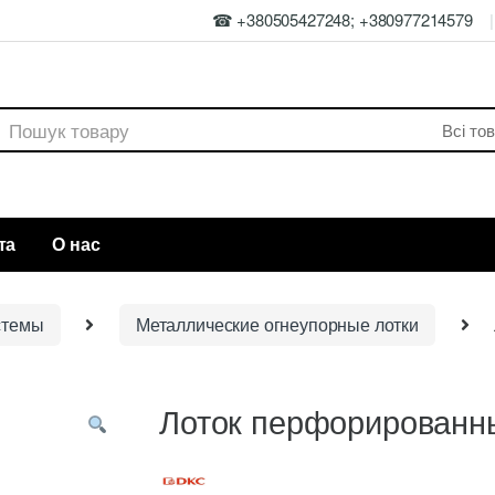
☎ +380505427248; +380977214579
rch
та
О нас
стемы
Металлические огнеупорные лотки
Лоток перфорированн