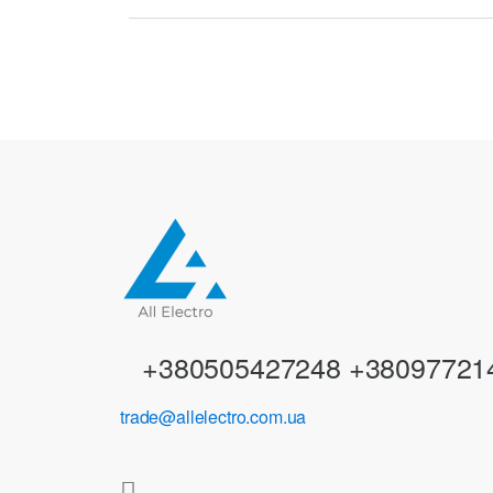
r
a
n
d
s
C
a
r
+380505427248 +38097721
o
trade@allelectro.com.ua
u