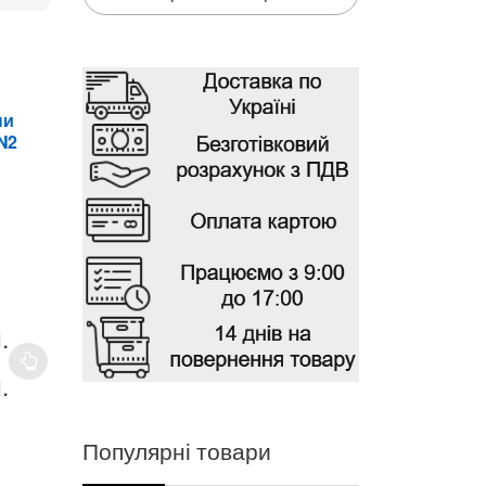
й
ни
N2
.
Диапазон
.
цен:
23775,00 грн.
Популярні товари
–
27970,00 грн.