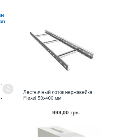
й
ни
ion
.
Лестничный лоток нержавейка
Диапазон
.
Flexel 50x400 мм
цен:
45452,00 грн.
999,00
грн.
–
51045,00 грн.