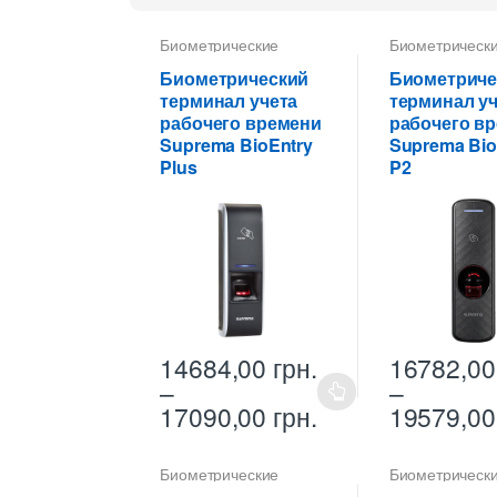
Биометрические
Биометрическ
терминалы
терминалы
Биометрический
Биометриче
терминал учета
терминал уч
рабочего времени
рабочего в
Suprema BioEntry
Suprema Bio
Plus
P2
14684,00
грн.
16782,0
–
–
Этот
Этот
Диапазон
17090,00
грн.
19579,0
товар
товар
цен:
имеет
имеет
14684,00 грн.
Биометрические
Биометрическ
несколько
несколько
–
терминалы
терминалы