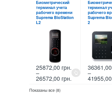
17090,00 грн.
Биометрический
Биометриче
вариаций.
вариаций.
терминал учета
терминал уч
Опции
Опции
рабочего времени
рабочего в
можно
можно
Suprema BioStation
Suprema Bio
выбрать
выбрать
L2
2
на
на
странице
странице
товара.
товара.
25872,00
грн.
36361,0
–
–
Этот
Этот
Диапазон
26572,00
грн.
41955,0
товар
товар
цен:
имеет
имеет
25872,00 грн.
Цены:
Показаны все (8)
несколько
несколько
–
по
возрастанию
26572,00 грн.
вариаций.
вариаций.
Опции
Опции
можно
можно