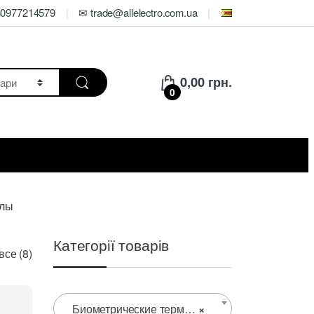
80977214579
✉ trade@allelectro.com.ua
0,00
грн.
0
алы
Категорії товарів
Цены:
се (8)
по
возрастанию
Биометрические терминалы
×