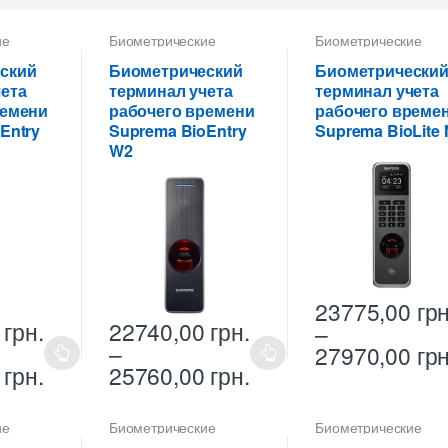
ие
Биометрические
Биометрические
терминалы
терминалы
ский
Биометрический
Биометрически
ета
терминал учета
терминал учета
ремени
рабочего времени
рабочего време
Entry
Suprema BioEntry
Suprema BioLite 
W2
23775,00
грн
0
грн.
22740,00
грн.
–
Этот
–
27970,00
грн
Этот
товар
Диапазон
Диапазон
0
грн.
25760,00
грн.
товар
имеет
цен:
цен:
имеет
16782,00 грн.
22740,00 грн.
несколько
ие
Биометрические
Биометрические
несколько
–
–
вариаций.
терминалы
терминалы