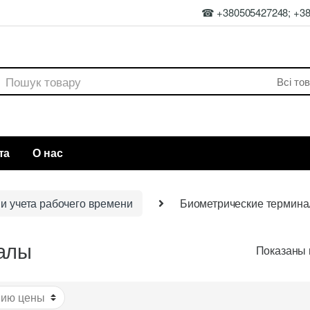
☎ +380505427248; +3
rch
та
О нас
и учета рабочего времени
Биометрические термин
алы
Показаны в