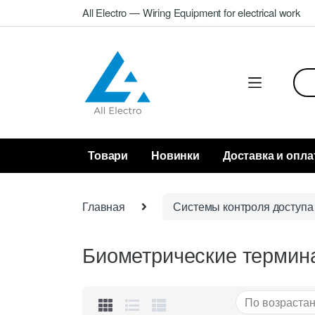
Skip
Skip
All Electro — Wiring Equipment for electrical work
to
to
navigation
content
Sea
for:
Товари
Новинки
Доставка и опла
Главная
Системы контроля доступа 
Биометрические термин