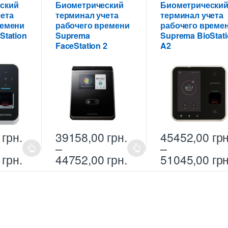
19579,00 грн.
25760,00 грн.
ский
Биометрический
Биометрически
вариаций.
Опции
ета
терминал учета
терминал учета
Опции
можно
ремени
рабочего времени
рабочего време
можно
выбрать
Station
Suprema
Suprema BioStat
выбрать
на
FaceStation 2
A2
на
странице
странице
товара.
товара.
0
грн.
39158,00
грн.
45452,00
грн
–
–
Этот
Этот
Диапазон
Диапазон
0
грн.
44752,00
грн.
51045,00
грн
товар
товар
цен:
цен:
имеет
имеет
36361,00 грн.
39158,00 грн.
несколько
несколько
–
–
41955,00 грн.
44752,00 грн.
вариаций.
вариаций.
Опции
Опции
можно
можно