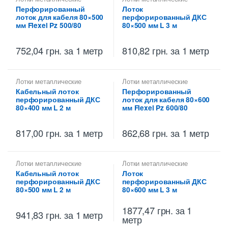
высотой 80 мм
,
высотой 80 мм
,
Перфорированный
Лоток
Перфорированные лотки
Металлические огнеупорные
лоток для кабеля 80×500
перфорированный ДКС
высотой 80 мм
лотки
,
Перфорированные
лотки высотой 80 мм
мм Flexel Pz 500/80
80×500 мм L 3 м
752,04
грн.
за 1 метр
810,82
грн.
за 1 метр
Лотки металлические
Лотки металлические
высотой 80 мм
,
высотой 80 мм
,
Кабельный лоток
Перфорированный
Перфорированные лотки
Перфорированные лотки
перфорированный ДКС
лоток для кабеля 80×600
высотой 80 мм
высотой 80 мм
80×400 мм L 2 м
мм Flexel Pz 600/80
817,00
грн.
за 1 метр
862,68
грн.
за 1 метр
Лотки металлические
Лотки металлические
высотой 80 мм
,
высотой 80 мм
,
Кабельный лоток
Лоток
Перфорированные лотки
Металлические огнеупорные
перфорированный ДКС
перфорированный ДКС
высотой 80 мм
лотки
,
Перфорированные
лотки высотой 80 мм
80×500 мм L 2 м
80×600 мм L 3 м
1877,47
грн.
за 1
941,83
грн.
за 1 метр
метр