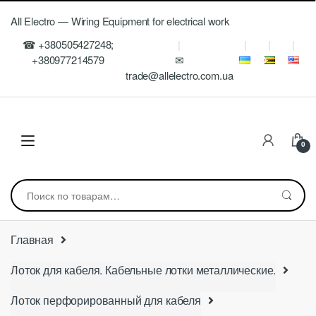
Skip
Skip
All Electro — Wiring Equipment for electrical work
to
to
navigation
content
☎ +380505427248;
+380977214579
✉
trade@allelectro.com.ua
0
Искать:
Главная
Лоток для кабеля. Кабельные лотки металлические.
Лоток перфорированный для кабеля