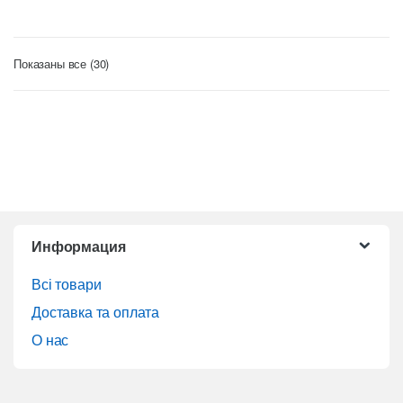
Цены:
Показаны все (30)
по
возрастанию
B
r
Информация
a
Всі товари
n
Доставка та оплата
О нас
d
s