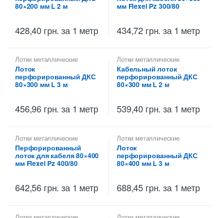
80×200 мм L 2 м
мм Flexel Pz 300/80
428,40
грн.
за 1 метр
434,72
грн.
за 1 метр
Лотки металлические
Лотки металлические
высотой 80 мм
,
высотой 80 мм
,
Лоток
Кабельный лоток
Металлические огнеупорные
Перфорированные лотки
перфорированный ДКС
перфорированный ДКС
лотки
,
Перфорированные
высотой 80 мм
лотки высотой 80 мм
80×300 мм L 3 м
80×300 мм L 2 м
456,96
грн.
за 1 метр
539,40
грн.
за 1 метр
Лотки металлические
Лотки металлические
высотой 80 мм
,
высотой 80 мм
,
Перфорированный
Лоток
Перфорированные лотки
Металлические огнеупорные
лоток для кабеля 80×400
перфорированный ДКС
высотой 80 мм
лотки
,
Перфорированные
лотки высотой 80 мм
мм Flexel Pz 400/80
80×400 мм L 3 м
642,56
грн.
за 1 метр
688,45
грн.
за 1 метр
Лотки металлические
Лотки металлические