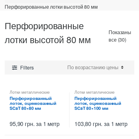
Перфорированные лотки высотой 80 мм
Перфорированные
Показаны
лотки высотой 80 мм
Цены
все (30)
по
возр
Filters
Лотки металлические
Лотки металлические
высотой 80 мм
,
высотой 80 мм
,
Перфорированный
Перфорированный
Перфорированные лотки
Перфорированные лотки
лоток, оцинкованный
лоток, оцинкованный
высотой 80 мм
высотой 80 мм
SCaT 80×80 мм
SCaT 80×100 мм
95,90
грн.
за 1 метр
103,80
грн.
за 1 метр