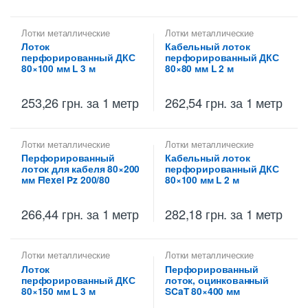
Лотки металлические
Лотки металлические
высотой 80 мм
,
высотой 80 мм
,
Лоток
Кабельный лоток
Металлические огнеупорные
Перфорированные лотки
перфорированный ДКС
перфорированный ДКС
лотки
,
Перфорированные
высотой 80 мм
лотки высотой 80 мм
80×100 мм L 3 м
80×80 мм L 2 м
253,26
грн.
за 1 метр
262,54
грн.
за 1 метр
Лотки металлические
Лотки металлические
высотой 80 мм
,
высотой 80 мм
,
Перфорированный
Кабельный лоток
Перфорированные лотки
Перфорированные лотки
лоток для кабеля 80×200
перфорированный ДКС
высотой 80 мм
высотой 80 мм
мм Flexel Pz 200/80
80×100 мм L 2 м
266,44
грн.
за 1 метр
282,18
грн.
за 1 метр
Лотки металлические
Лотки металлические
высотой 80 мм
,
высотой 80 мм
,
Лоток
Перфорированный
Металлические огнеупорные
Перфорированные лотки
перфорированный ДКС
лоток, оцинкованный
лотки
,
Перфорированные
высотой 80 мм
лотки высотой 80 мм
80×150 мм L 3 м
SCaT 80×400 мм