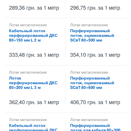
289,36
грн.
за 1 метр
296,75
грн.
за 1 метр
Лотки металлические
Лотки металлические
высотой 80 мм
,
высотой 80 мм
,
Кабельный лоток
Перфорированный
Перфорированные лотки
Перфорированные лотки
перфорированный ДКС
лоток, оцинкованный
высотой 80 мм
высотой 80 мм
80×150 мм L 2 м
SCaT 80×500 мм
333,48
грн.
за 1 метр
354,10
грн.
за 1 метр
Лотки металлические
Лотки металлические
высотой 80 мм
,
высотой 80 мм
,
Лоток
Перфорированный
Металлические огнеупорные
Перфорированные лотки
перфорированный ДКС
лоток, оцинкованный
лотки
,
Перфорированные
высотой 80 мм
лотки высотой 80 мм
80×200 мм L 3 м
SCaT 80×600 мм
362,40
грн.
за 1 метр
406,70
грн.
за 1 метр
Лотки металлические
Лотки металлические
высотой 80 мм
,
высотой 80 мм
,
Кабельный лоток
Перфорированный
Перфорированные лотки
Перфорированные лотки
перфорированный ДКС
лоток для кабеля 80×300
высотой 80 мм
высотой 80 мм