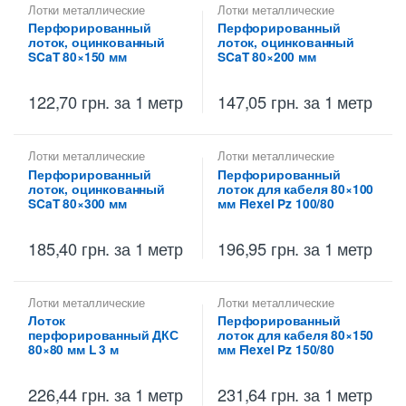
Лотки металлические
Лотки металлические
высотой 80 мм
,
высотой 80 мм
,
Перфорированный
Перфорированный
Перфорированные лотки
Перфорированные лотки
лоток, оцинкованный
лоток, оцинкованный
высотой 80 мм
высотой 80 мм
SCaT 80×150 мм
SCaT 80×200 мм
122,70
грн.
за 1 метр
147,05
грн.
за 1 метр
Лотки металлические
Лотки металлические
высотой 80 мм
,
высотой 80 мм
,
Перфорированный
Перфорированный
Перфорированные лотки
Перфорированные лотки
лоток, оцинкованный
лоток для кабеля 80×100
высотой 80 мм
высотой 80 мм
SCaT 80×300 мм
мм Flexel Pz 100/80
185,40
грн.
за 1 метр
196,95
грн.
за 1 метр
Лотки металлические
Лотки металлические
высотой 80 мм
,
высотой 80 мм
,
Лоток
Перфорированный
Металлические огнеупорные
Перфорированные лотки
перфорированный ДКС
лоток для кабеля 80×150
лотки
,
Перфорированные
высотой 80 мм
лотки высотой 80 мм
80×80 мм L 3 м
мм Flexel Pz 150/80
226,44
грн.
за 1 метр
231,64
грн.
за 1 метр