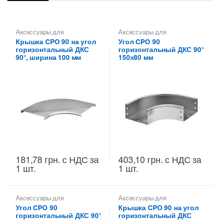
Аксессуары для
Аксессуары для
металлических лотков
,
металлических лотков
,
Углы
Крышка CPO 90 на угол
Угол CPO 90
Крышки на повороты,
для цельных,
горизонтальный ДКС
горизонтальный ДКС 90°
ответвители
перфорированных лотков
90°, ширина 100 мм
150х80 мм
181,78
грн.
с НДС
за
403,10
грн.
с НДС
за
1 шт.
1 шт.
Аксессуары для
Аксессуары для
металлических лотков
,
Углы
металлических лотков
,
Угол CPO 90
Крышка CPO 90 на угол
для цельных,
Крышки на повороты,
горизонтальный ДКС 90°
горизонтальный ДКС
перфорированных лотков
ответвители