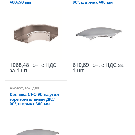
400х50 мм
90°, ширина 400 мм
1068,48
грн.
с НДС
610,69
грн.
с НДС
за
за 1 шт.
1 шт.
Аксессуары для
металлических лотков
,
Крышка CPO 90 на угол
Крышки на повороты,
горизонтальный ДКС
ответвители
90°, ширина 600 мм