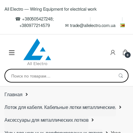
Skip
Skip
All Electro — Wiring Equipment for electrical work
to
to
navigation
content
☎ +380505427248;
+380977214579
✉ trade@allelectro.com.ua
0
Искать:
Главная
Лоток для кабеля. Кабельные лотки металлические.
Аксессуары для металлических лотков
Углы для цельных, перфорированных лотков
Угол