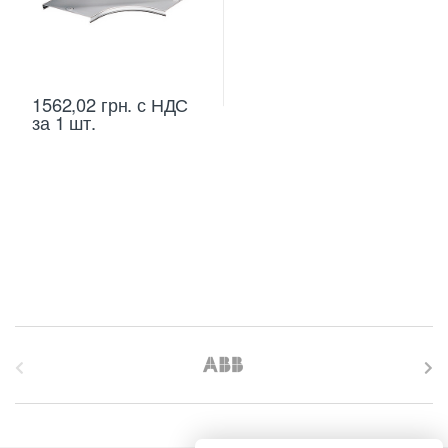
1562,02
грн.
с НДС
за 1 шт.
B
r
a