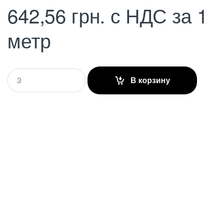
642,56
грн.
с НДС
за 1
метр
Q
В корзину
u
a
n
t
i
t
y