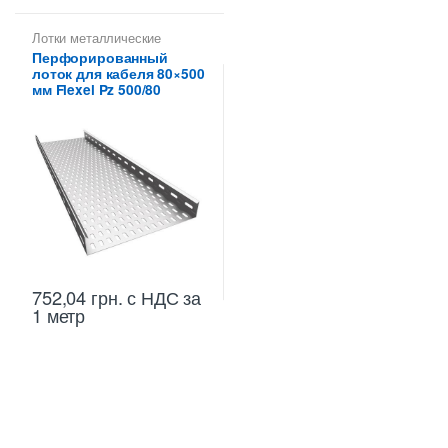
Лотки металлические
высотой 80 мм
,
Перфорированный
Перфорированные лотки
лоток для кабеля 80×500
высотой 80 мм
мм Flexel Pz 500/80
752,04
грн.
с НДС
за
1 метр