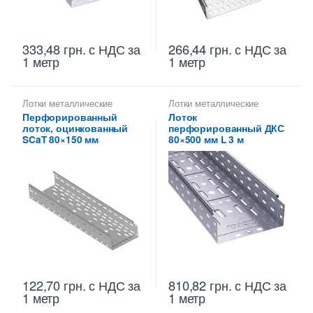
333,48
грн.
с НДС
за
266,44
грн.
с НДС
за
1 метр
1 метр
Лотки металлические
Лотки металлические
высотой 80 мм
,
высотой 80 мм
,
Перфорированный
Лоток
Перфорированные лотки
Металлические огнеупорные
лоток, оцинкованный
перфорированный ДКС
высотой 80 мм
лотки
,
Перфорированные
лотки высотой 80 мм
SCaT 80×150 мм
80×500 мм L 3 м
122,70
грн.
с НДС
за
810,82
грн.
с НДС
за
1 метр
1 метр