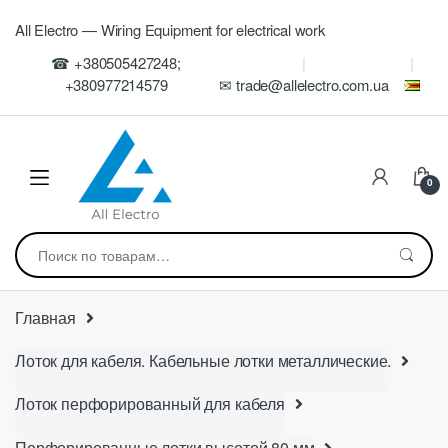
Skip
Skip
All Electro — Wiring Equipment for electrical work
to
to
navigation
content
☎ +380505427248;
+380977214579
✉ trade@allelectro.com.ua
0
Искать:
Главная
Лоток для кабеля. Кабельные лотки металлические.
Лоток перфорированный для кабеля
Перфорированные лотки высотой 80 мм