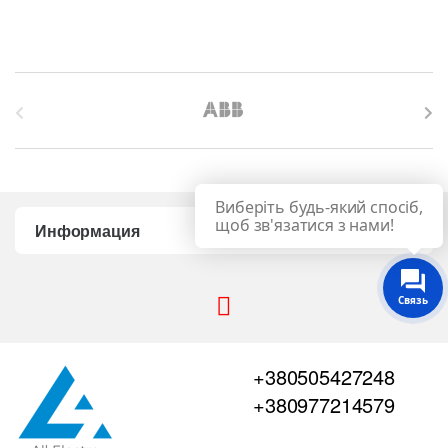
B
r
a
Виберіть будь-який спосіб,
n
щоб зв'язатися з нами!
Информация
d
Связь
s
C
+380505427248
a
+380977214579