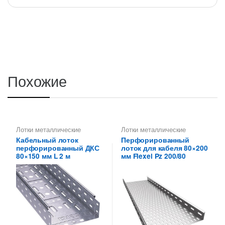
Похожие
Лотки металлические
Лотки металлические
высотой 80 мм
,
высотой 80 мм
,
Кабельный лоток
Перфорированный
Перфорированные лотки
Перфорированные лотки
перфорированный ДКС
лоток для кабеля 80×200
высотой 80 мм
высотой 80 мм
80×150 мм L 2 м
мм Flexel Pz 200/80