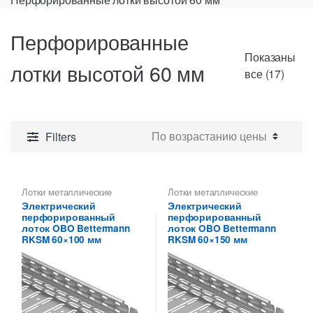
Перфорированные
Показаны
лотки высотой 60 мм
Цены
все (17)
по
возр
Filters
Лотки металлические
Лотки металлические
высотой 60 мм
,
высотой 60 мм
,
Электрический
Электрический
Перфорированные лотки
Перфорированные лотки
перфорированный
перфорированный
высотой 60 мм
высотой 60 мм
лоток OBO Bettermann
лоток OBO Bettermann
RKSM 60×100 мм
RKSM 60×150 мм