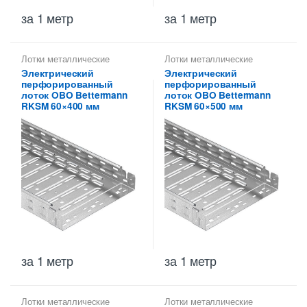
за 1 метр
за 1 метр
Лотки металлические
Лотки металлические
высотой 60 мм
,
высотой 60 мм
,
Электрический
Электрический
Перфорированные лотки
Перфорированные лотки
перфорированный
перфорированный
высотой 60 мм
высотой 60 мм
лоток OBO Bettermann
лоток OBO Bettermann
RKSM 60×400 мм
RKSM 60×500 мм
за 1 метр
за 1 метр
Лотки металлические
Лотки металлические