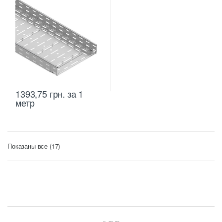
1393,75
грн.
за 1
метр
Цены:
Показаны все (17)
по
возрастанию
B