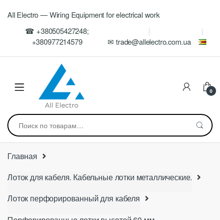
Skip
Skip
All Electro — Wiring Equipment for electrical work
to
to
navigation
content
☎ +380505427248;
+380977214579
✉ trade@allelectro.com.ua
0
Искать:
Главная
Лоток для кабеля. Кабельные лотки металлические.
Лоток перфорированный для кабеля
Перфорированные лотки высотой 60 мм