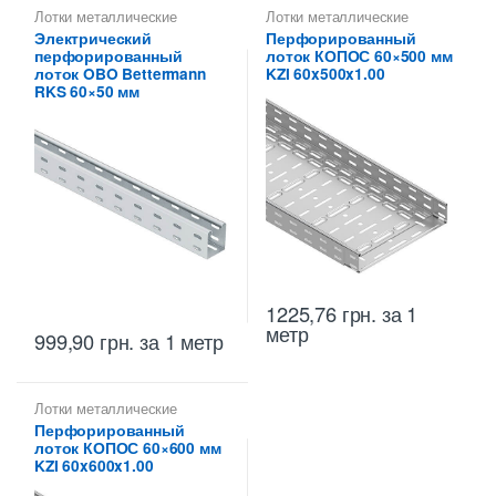
Лотки металлические
Лотки металлические
высотой 60 мм
,
высотой 60 мм
,
Электрический
Перфорированный
Перфорированные лотки
Металлические огнеупорные
перфорированный
лоток КОПОС 60×500 мм
высотой 60 мм
лотки
,
Перфорированные
лотки высотой 60 мм
лоток OBO Bettermann
KZI 60x500x1.00
RKS 60×50 мм
1225,76
грн.
за 1
метр
999,90
грн.
за 1 метр
Лотки металлические
высотой 60 мм
,
Перфорированный
Металлические огнеупорные
лоток КОПОС 60×600 мм
лотки
,
Перфорированные
лотки высотой 60 мм
KZI 60x600x1.00