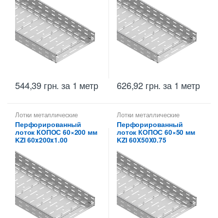
544,39
грн.
за 1 метр
626,92
грн.
за 1 метр
Лотки металлические
Лотки металлические
высотой 60 мм
,
высотой 60 мм
,
Перфорированный
Перфорированный
Металлические огнеупорные
Перфорированные лотки
лоток КОПОС 60×200 мм
лоток КОПОС 60×50 мм
лотки
,
Перфорированные
высотой 60 мм
лотки высотой 60 мм
KZI 60x200x1.00
KZI 60X50X0.75