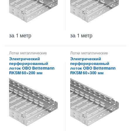
за 1 метр
за 1 метр
Лотки металлические
Лотки металлические
высотой 60 мм
,
высотой 60 мм
,
Электрический
Электрический
Перфорированные лотки
Перфорированные лотки
перфорированный
перфорированный
высотой 60 мм
высотой 60 мм
лоток OBO Bettermann
лоток OBO Bettermann
RKSM 60×200 мм
RKSM 60×300 мм