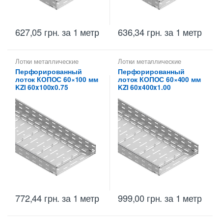
627,05
грн.
за 1 метр
636,34
грн.
за 1 метр
Лотки металлические
Лотки металлические
высотой 60 мм
,
высотой 60 мм
,
Перфорированный
Перфорированный
Перфорированные лотки
Металлические огнеупорные
лоток КОПОС 60×100 мм
лоток КОПОС 60×400 мм
высотой 60 мм
лотки
,
Перфорированные
лотки высотой 60 мм
KZI 60x100x0.75
KZI 60x400x1.00
772,44
грн.
за 1 метр
999,00
грн.
за 1 метр