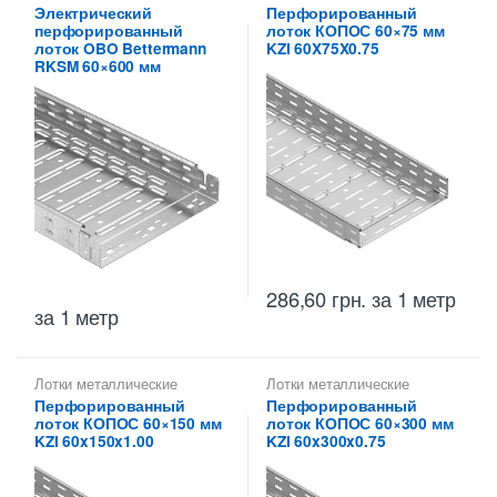
высотой 60 мм
,
высотой 60 мм
,
Электрический
Перфорированный
Перфорированные лотки
Перфорированные лотки
перфорированный
лоток КОПОС 60×75 мм
высотой 60 мм
высотой 60 мм
лоток OBO Bettermann
KZI 60X75X0.75
RKSM 60×600 мм
286,60
грн.
за 1 метр
за 1 метр
Лотки металлические
Лотки металлические
высотой 60 мм
,
высотой 60 мм
,
Перфорированный
Перфорированный
Металлические огнеупорные
Перфорированные лотки
лоток КОПОС 60×150 мм
лоток КОПОС 60×300 мм
лотки
,
Перфорированные
высотой 60 мм
лотки высотой 60 мм
KZI 60x150x1.00
KZI 60x300x0.75