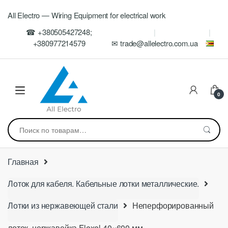
Skip
Skip
All Electro — Wiring Equipment for electrical work
to
to
navigation
content
☎ +380505427248;
+380977214579
✉ trade@allelectro.com.ua
0
Искать:
Главная
Лоток для кабеля. Кабельные лотки металлические.
Лотки из нержавеющей стали
Неперфорированный
лоток, нержавейка Flexel 40×600 мм