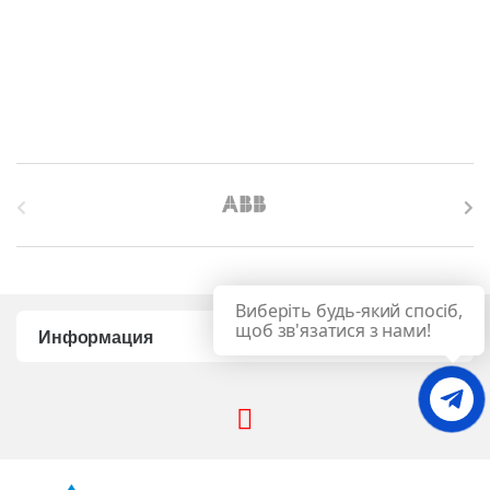
B
r
a
Виберіть будь-який спосіб,
n
щоб зв'язатися з нами!
Информация
d
s
C