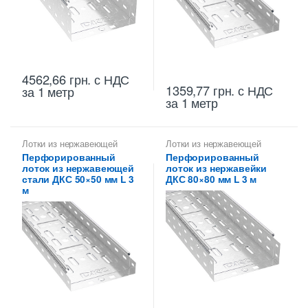
4562,66
грн.
с НДС
1359,77
грн.
с НДС
за 1 метр
за 1 метр
Лотки из нержавеющей
Лотки из нержавеющей
стали
,
Лотки металлические
стали
Перфорированный
Перфорированный
высотой 50 мм
лоток из нержавеющей
лоток из нержавейки
стали ДКС 50×50 мм L 3
ДКС 80×80 мм L 3 м
м