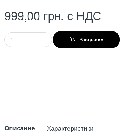
999,00
грн.
с НДС
Q
В корзину
u
a
n
t
i
t
y
Описание
Характеристики