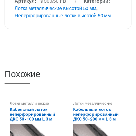
Артикул:
Ps 300/50 FB
Категории:
Лотки металлические высотой 50 мм
,
Неперфорированные лотки высотой 50 мм
Похожие
Лотки металлические
Лотки металлические
высотой 50 мм
,
Лотки
высотой 50 мм
,
Лотки
Кабельный лоток
Кабельный лоток
неперфорированные ДКС
,
неперфорированные ДКС
,
неперфорированный
неперфорированный
Металлические огнеупорные
Металлические огнеупорные
лотки
,
Неперфорированные
лотки
,
Неперфорированные
ДКС 50×100 мм L 3 м
ДКС 50×200 мм L 3 м
лотки высотой 50 мм
лотки высотой 50 мм