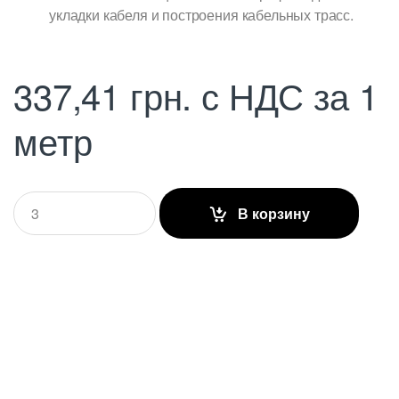
укладки кабеля и построения кабельных трасс.
337,41
грн.
с НДС
за 1
метр
Q
В корзину
u
a
n
t
i
t
y