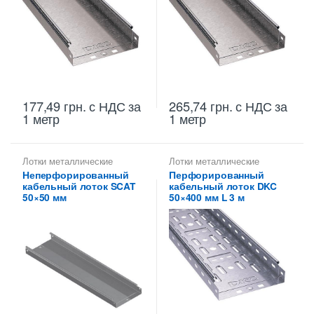
177,49
грн.
с НДС
за
265,74
грн.
с НДС
за
1 метр
1 метр
Лотки металлические
Лотки металлические
высотой 50 мм
,
высотой 50 мм
,
Неперфорированный
Перфорированный
Неперфорированные лотки
Металлические огнеупорные
кабельный лоток SCAT
кабельный лоток DKC
высотой 50 мм
лотки
,
Перфорированные
лотки высотой 50 мм
50×50 мм
50×400 мм L 3 м