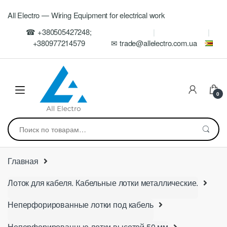
Skip
Skip
All Electro — Wiring Equipment for electrical work
to
to
navigation
content
☎ +380505427248;
+380977214579
✉ trade@allelectro.com.ua
0
Искать:
Главная
Лоток для кабеля. Кабельные лотки металлические.
Неперфорированные лотки под кабель
Неперфорированные лотки высотой 50 мм