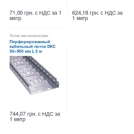
71,00
грн.
с НДС
за 1
624,18
грн.
с НДС
за
метр
1 метр
Лотки металлические
высотой 50 мм
,
Перфорированный
Металлические огнеупорные
кабельный лоток DKC
лотки
,
Перфорированные
лотки высотой 50 мм
50×500 мм L 3 м
744,07
грн.
с НДС
за
1 метр