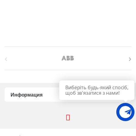
B
r
a
Виберіть будь-який спосіб,
n
щоб зв'язатися з нами!
Информация
d
s
C