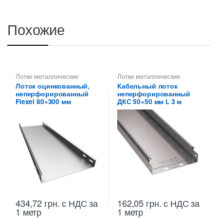
Похожие
Лотки металлические
Лотки металлические
высотой 80 мм
,
высотой 50 мм
,
Лотки
Лоток оцинкованный,
Кабельный лоток
Неперфорированные лотки
неперфорированные ДКС
,
неперфорированный
неперфорированный
высотой 80 мм
Металлические огнеупорные
лотки
,
Неперфорированные
Flexel 80×300 мм
ДКС 50×50 мм L 3 м
лотки высотой 50 мм
434,72
грн.
с НДС
за
162,05
грн.
с НДС
за
1 метр
1 метр