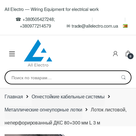
Skip
Skip
All Electro — Wiring Equipment for electrical work
to
to
navigation
content
☎ +380505427248;
+380977214579
✉ trade@allelectro.com.ua
0
Искать:
Главная
Огнестойкие кабельные системы
Металлические огнеупорные лотки
Лоток листовой,
неперфорированный ДКС 80×300 мм L 3 м