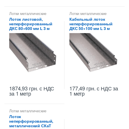
Лотки металлические
Лотки металлические
высотой 80 мм
,
Лотки
высотой 50 мм
,
Лотки
Лоток листовой,
Кабельный лоток
неперфорированные ДКС
,
неперфорированные ДКС
,
неперфорированный
неперфорированный
Металлические огнеупорные
Металлические огнеупорные
лотки
,
Неперфорированные
лотки
,
Неперфорированные
ДКС 80×600 мм L 3 м
ДКС 50×100 мм L 3 м
лотки высотой 80 мм
лотки высотой 50 мм
1874,93
грн.
с НДС
177,49
грн.
с НДС
за
за 1 метр
1 метр
Лотки металлические
высотой 80 мм
,
Лоток
Неперфорированные лотки
неперфорированный,
высотой 80 мм
металлический СКаТ