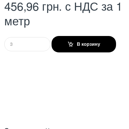
456,96
грн.
с НДС
за 1
метр
Q
В корзину
u
a
n
t
i
t
y