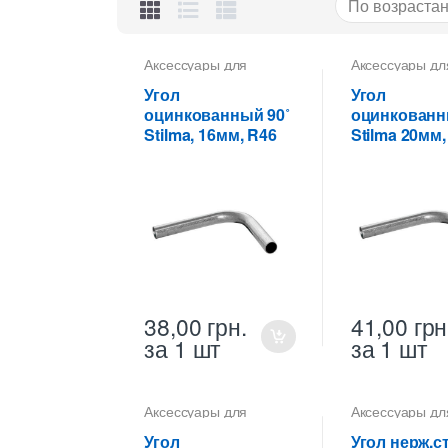
Аксессуары для
Аксессуары дл
металлических труб
,
металлических
Углы горизонтальные
Углы горизонт
Угол
Угол
для металлических
для металличе
оцинкованный 90˚
оцинкованн
труб Stilma
труб Stilma
Stilma, 16мм, R46
Stilma 20мм,
38,00
грн.
41,00
грн
за 1 шт
за 1 шт
Аксессуары для
Аксессуары дл
металлических труб
,
металлических
Углы горизонтальные
Углы горизонт
Угол
Угол нерж.с