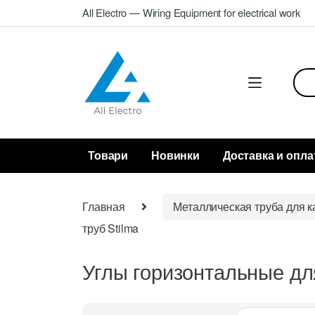
Skip
Skip
All Electro — Wiring Equipment for electrical work
to
to
navigation
content
Sea
for:
Товари
Новинки
Доставка и опла
Главная
Металлическая труба для к
труб Stilma
Углы горизонтальные дл