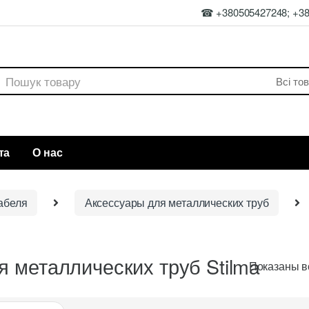
☎ +380505427248; +3
rch
та
О нас
абеля
Аксессуары для металлических труб
я металлических труб Stilma
Показаны вс