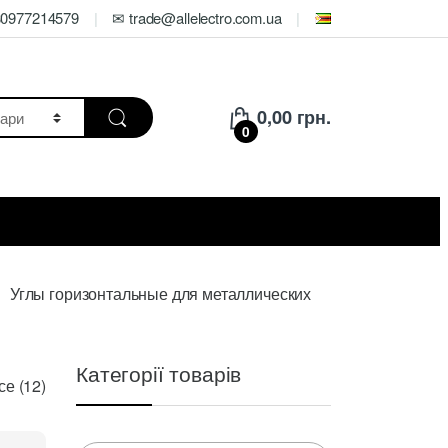
80977214579
✉ trade@allelectro.com.ua
0,00
грн.
0
Углы горизонтальные для металлических
Категорії товарів
Цены:
е (12)
по
возрастанию