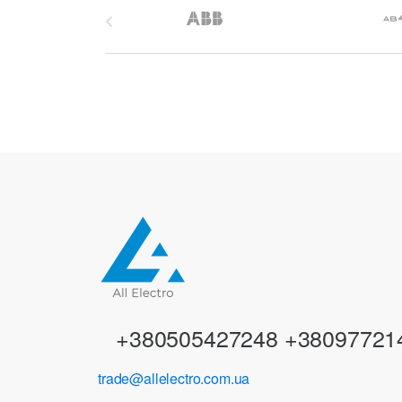
B
r
a
n
d
s
C
a
r
+380505427248 +38097721
o
trade@allelectro.com.ua