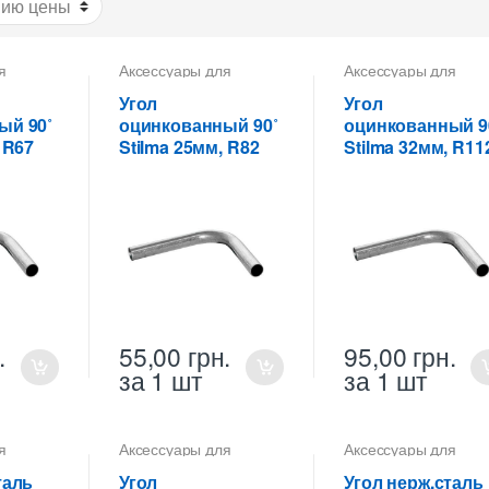
я
Аксессуары для
Аксессуары для
 труб
,
металлических труб
,
металлических труб
альные
Углы горизонтальные
Углы горизонтальны
Угол
Угол
ских
для металлических
для металлических
ый 90˚
оцинкованный 90˚
оцинкованный 9
труб Stilma
труб Stilma
 R67
Stilma 25мм, R82
Stilma 32мм, R11
.
55,00
грн.
95,00
грн.
за 1 шт
за 1 шт
я
Аксессуары для
Аксессуары для
 труб
,
металлических труб
,
металлических труб
альные
Углы горизонтальные
Углы горизонтальны
таль
Угол
Угол нерж.сталь