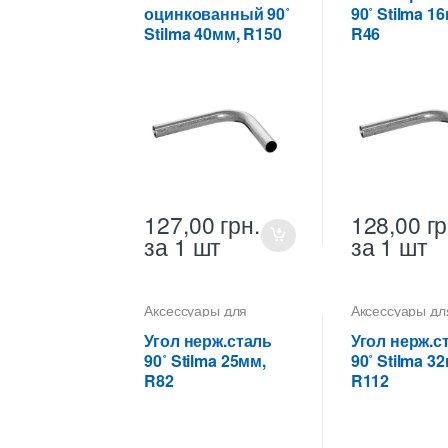
для металлических
для металличе
оцинкованный 90˚
90˚ Stilma 1
труб Stilma
труб Stilma
Stilma 40мм, R150
R46
127,00
грн.
128,00
гр
за 1 шт
за 1 шт
Аксессуары для
Аксессуары дл
металлических труб
,
металлических
Углы горизонтальные
Углы горизонт
Угол нерж.сталь
Угол нерж.с
для металлических
для металличе
90˚ Stilma 25мм,
90˚ Stilma 3
труб Stilma
труб Stilma
R82
R112