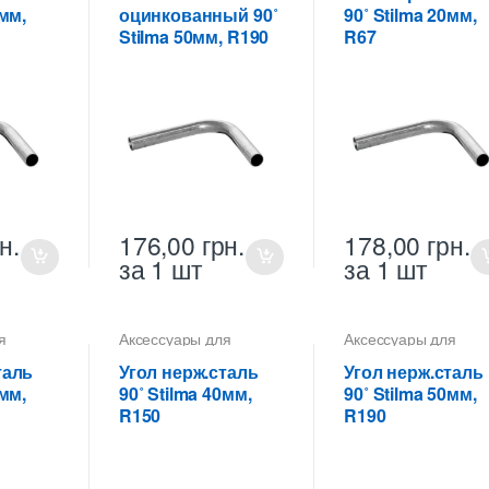
ских
для металлических
для металлических
6мм,
оцинкованный 90˚
90˚ Stilma 20мм,
труб Stilma
труб Stilma
Stilma 50мм, R190
R67
н.
176,00
грн.
178,00
грн.
за 1 шт
за 1 шт
я
Аксессуары для
Аксессуары для
 труб
,
металлических труб
,
металлических труб
альные
Углы горизонтальные
Углы горизонтальны
таль
Угол нерж.сталь
Угол нерж.сталь
ских
для металлических
для металлических
2мм,
90˚ Stilma 40мм,
90˚ Stilma 50мм,
труб Stilma
труб Stilma
R150
R190