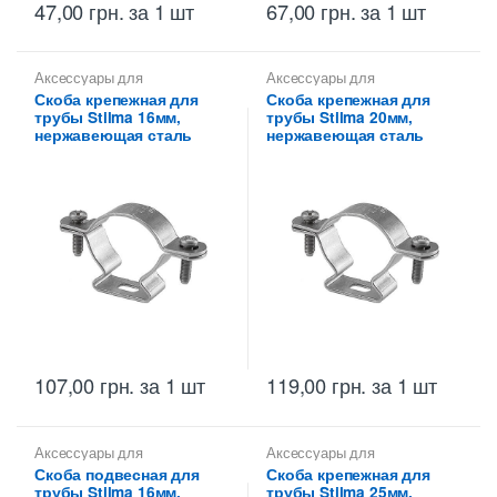
47,00
грн.
за 1 шт
67,00
грн.
за 1 шт
Аксессуары для
Аксессуары для
металлических труб
,
Скобы
металлических труб
,
Скобы
Скоба крепежная для
Скоба крепежная для
монтажные для
монтажные для
трубы Stilma 16мм,
трубы Stilma 20мм,
металлических труб Stilma
металлических труб Stilma
нержавеющая сталь
нержавеющая сталь
107,00
грн.
за 1 шт
119,00
грн.
за 1 шт
Аксессуары для
Аксессуары для
металлических труб
,
Скобы
металлических труб
,
Скобы
Скоба подвесная для
Скоба крепежная для
монтажные для
монтажные для
трубы Stilma 16мм,
трубы Stilma 25мм,
металлических труб Stilma
металлических труб Stilma