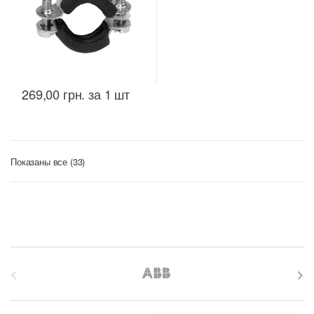
269,00
грн.
за 1 шт
Цены:
Показаны все (33)
по
возрастанию
B
r