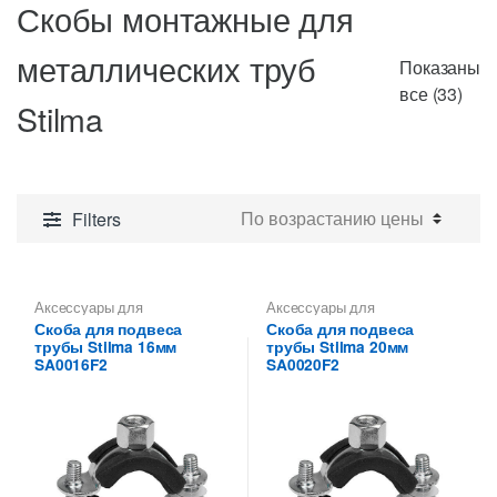
Скобы монтажные для
металлических труб
Показаны
Цен
все (33)
Stilma
по
воз
Filters
Аксессуары для
Аксессуары для
металлических труб
,
Скобы
металлических труб
,
Скобы
Скоба для подвеса
Скоба для подвеса
монтажные для
монтажные для
трубы Stilma 16мм
трубы Stilma 20мм
металлических труб Stilma
металлических труб Stilma
SA0016F2
SA0020F2