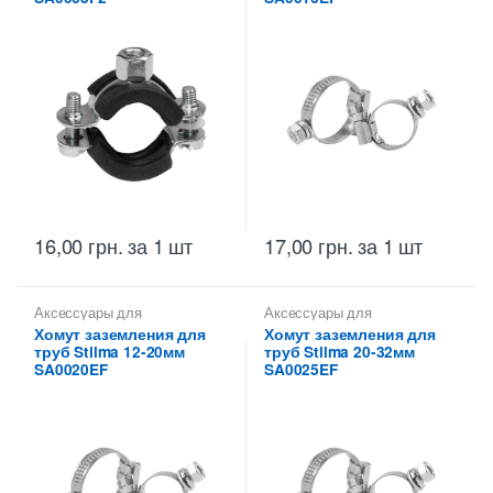
16,00
грн.
за 1 шт
17,00
грн.
за 1 шт
Аксессуары для
Аксессуары для
металлических труб
,
Скобы
металлических труб
,
Скобы
Хомут заземления для
Хомут заземления для
монтажные для
монтажные для
труб Stilma 12-20мм
труб Stilma 20-32мм
металлических труб Stilma
металлических труб Stilma
SA0020EF
SA0025EF