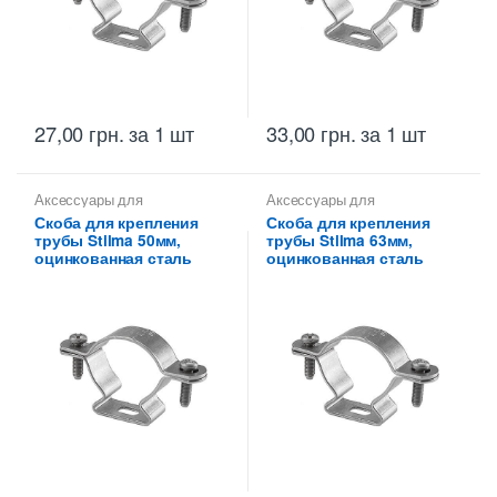
27,00
грн.
за 1 шт
33,00
грн.
за 1 шт
Аксессуары для
Аксессуары для
металлических труб
,
Скобы
металлических труб
,
Скобы
Скоба для крепления
Скоба для крепления
монтажные для
монтажные для
трубы Stilma 50мм,
трубы Stilma 63мм,
металлических труб Stilma
металлических труб Stilma
оцинкованная сталь
оцинкованная сталь