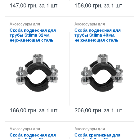
147,00
грн.
за 1 шт
156,00
грн.
за 1 шт
Аксессуары для
Аксессуары для
металлических труб
,
Скобы
металлических труб
,
Скобы
Скоба подвесная для
Скоба подвесная для
монтажные для
монтажные для
трубы Stilma 32мм,
трубы Stilma 40мм,
металлических труб Stilma
металлических труб Stilma
нержавеющая сталь
нержавеющая сталь
166,00
грн.
за 1 шт
206,00
грн.
за 1 шт
Аксессуары для
Аксессуары для
металлических труб
,
Скобы
металлических труб
,
Скобы
Скоба подвесная для
Скоба крепежная для
монтажные для
монтажные для