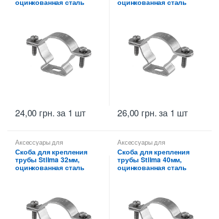
оцинкованная сталь
оцинкованная сталь
24,00
грн.
за 1 шт
26,00
грн.
за 1 шт
Аксессуары для
Аксессуары для
металлических труб
,
Скобы
металлических труб
,
Скобы
Скоба для крепления
Скоба для крепления
монтажные для
монтажные для
трубы Stilma 32мм,
трубы Stilma 40мм,
металлических труб Stilma
металлических труб Stilma
оцинкованная сталь
оцинкованная сталь