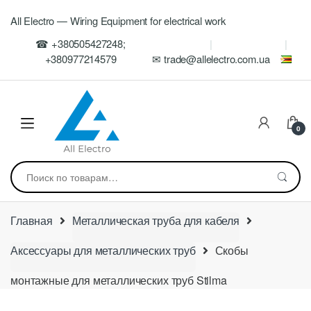
Skip
Skip
All Electro — Wiring Equipment for electrical work
to
to
navigation
content
☎ +380505427248;
+380977214579
✉ trade@allelectro.com.ua
0
Искать:
Главная
Металлическая труба для кабеля
Аксессуары для металлических труб
Скобы
монтажные для металлических труб Stilma