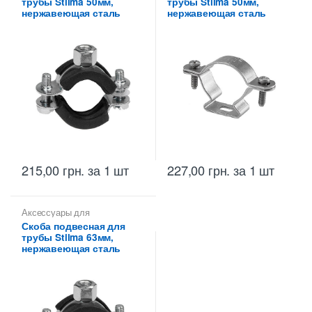
трубы Stilma 50мм,
трубы Stilma 50мм,
металлических труб Stilma
металлических труб Stilma
нержавеющая сталь
нержавеющая сталь
215,00
грн.
за 1 шт
227,00
грн.
за 1 шт
Аксессуары для
металлических труб
,
Скобы
Скоба подвесная для
монтажные для
трубы Stilma 63мм,
металлических труб Stilma
нержавеющая сталь