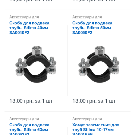
Аксессуары для
Аксессуары для
металлических труб
,
Скобы
металлических труб
,
Скобы
Скоба для подвеса
Скоба для подвеса
монтажные для
монтажные для
трубы Stilma 40мм
трубы Stilma 50мм
металлических труб Stilma
металлических труб Stilma
SA0040F2
SA0050F2
13,00
грн.
за 1 шт
13,00
грн.
за 1 шт
Аксессуары для
Аксессуары для
металлических труб
,
Скобы
металлических труб
,
Скобы
Скоба для подвеса
Хомут заземления для
монтажные для
монтажные для
трубы Stilma 63мм
труб Stilma 10-17мм
металлических труб Stilma
металлических труб Stilma
SA0063F2
SA0016EF