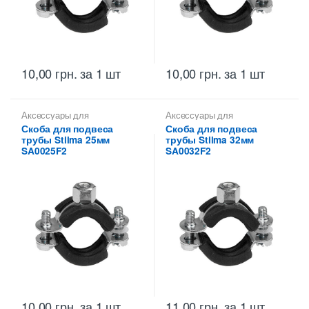
10,00
грн.
за 1 шт
10,00
грн.
за 1 шт
Аксессуары для
Аксессуары для
металлических труб
,
Скобы
металлических труб
,
Скобы
Скоба для подвеса
Скоба для подвеса
монтажные для
монтажные для
трубы Stilma 25мм
трубы Stilma 32мм
металлических труб Stilma
металлических труб Stilma
SA0025F2
SA0032F2
10,00
грн.
за 1 шт
11,00
грн.
за 1 шт