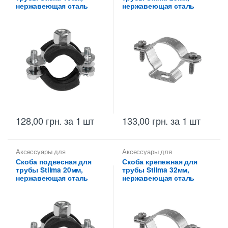
нержавеющая сталь
нержавеющая сталь
128,00
грн.
за 1 шт
133,00
грн.
за 1 шт
Аксессуары для
Аксессуары для
металлических труб
,
Скобы
металлических труб
,
Скобы
Скоба подвесная для
Скоба крепежная для
монтажные для
монтажные для
трубы Stilma 20мм,
трубы Stilma 32мм,
металлических труб Stilma
металлических труб Stilma
нержавеющая сталь
нержавеющая сталь