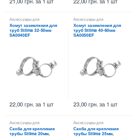
21,00
грн.
за 1 шт
22,00
грн.
за 1 шт
Аксессуары для
Аксессуары для
металлических труб
,
Скобы
металлических труб
,
Скобы
Хомут заземления для
Хомут заземления для
монтажные для
монтажные для
труб Stilma 32-50мм
труб Stilma 40-60мм
металлических труб Stilma
металлических труб Stilma
SA0040EF
SA0050EF
22,00
грн.
за 1 шт
23,00
грн.
за 1 шт
Аксессуары для
Аксессуары для
металлических труб
,
Скобы
металлических труб
,
Скобы
Скоба для крепления
Скоба для крепления
монтажные для
монтажные для
трубы Stilma 20мм,
трубы Stilma 25мм,
металлических труб Stilma
металлических труб Stilma