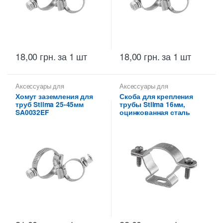
18,00
грн.
за 1 шт
18,00
грн.
за 1 шт
Аксессуары для
Аксессуары для
металлических труб
,
Скобы
металлических труб
,
Скобы
Хомут заземления для
Скоба для крепления
монтажные для
монтажные для
труб Stilma 25-45мм
трубы Stilma 16мм,
металлических труб Stilma
металлических труб Stilma
SA0032EF
оцинкованная сталь