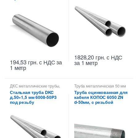
1828,20
грн.
с НДС
194,53
грн.
с НДС
за
за 1 метр
1 метр
ДКС металлические трубы
,
Труба металлическая 50 мм
Труба металлическая 50 мм
для электропроводки
Стальная труба DKC
Труба оцинкованная для
для электропроводки
д.50×1,5 мм 6008-50P3
кабеля КОПОС 6050 ZN
под резьбу
d-50мм, с резьбой