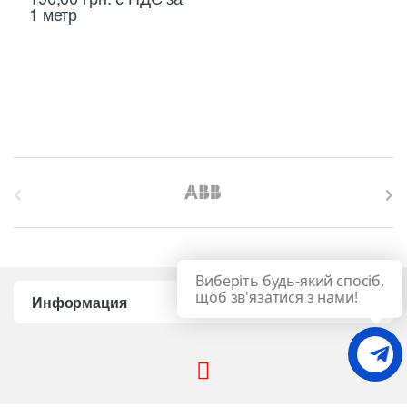
1 метр
B
r
a
Виберіть будь-який спосіб,
n
щоб зв'язатися з нами!
Информация
d
s