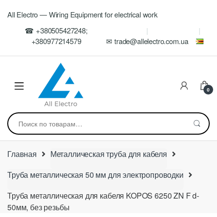
Skip
Skip
All Electro — Wiring Equipment for electrical work
to
to
navigation
content
☎ +380505427248;
+380977214579
✉ trade@allelectro.com.ua
0
Искать:
Главная
Металлическая труба для кабеля
Труба металлическая 50 мм для электропроводки
Труба металлическая для кабеля KOPOS 6250 ZN F d-
50мм, без резьбы