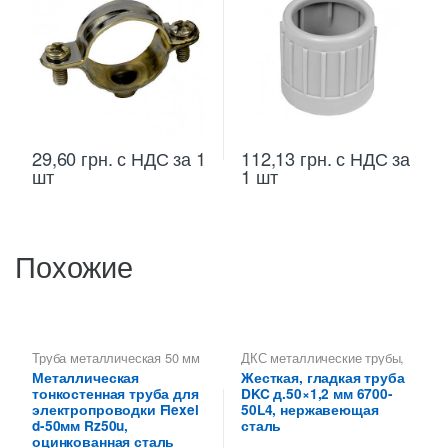
29,60
грн.
с НДС
за 1
112,13
грн.
с НДС
за
шт
1 шт
Похожие
Труба металлическая 50 мм
ДКС металлические трубы
,
для электропроводки
,
Труба
Труба металлическая 50 мм
Металлическая
Жесткая, гладкая труба
тонкостенная для
для электропроводки
тонкостенная труба для
DKC д.50×1,2 мм 6700-
электропроводки
электропроводки Flexel
50L4, нержавеющая
d-50мм Rz50u,
сталь
оцинкованная сталь