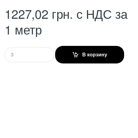
1227,02
грн.
с НДС
за
1 метр
Q
В корзину
u
a
n
t
i
t
y