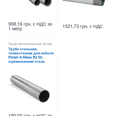
908,16
грн.
с НДС
за
1521,73
грн.
с НДС
1 метр
Труба металлическая 50 мм
для электропроводки
,
Труба
Труба стальная,
тонкостенная для
тонкостенная для кабеля
электропроводки
Flexel d-50мм Rz 50,
оцинкованная сталь
190,00
грн.
с НДС
за