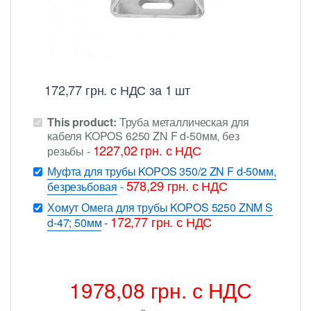
172,77
грн.
с НДС
за 1 шт
This product:
Труба металлическая для
кабеля KOPOS 6250 ZN F d-50мм, без
1227,02
грн.
с НДС
резьбы
-
Муфта для трубы KOPOS 350/2 ZN F d-50мм,
578,29
грн.
с НДС
безрезьбовая
-
Хомут Омега для трубы KOPOS 5250 ZNM S
172,77
грн.
с НДС
d-47; 50мм
-
1978,08
грн.
с НДС