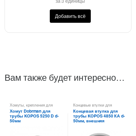
за
3
единицы
Добавить всё
Вам также будет интересно…
Хомуты, крепления для
Концевые втулки для
металлических труб КОПОС
металлических труб КОПОС
Хомут Dobrman для
Концевая втулка для
трубы KOPOS 5250 D d-
трубы KOPOS 4850 КА d-
50мм
50мм, внешняя