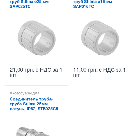
труб Stilma ø25 мм
труб Stilma ø16 мм
металлических труб Stilma
металлических труб Stilma
SAP025TC
SAP016TC
21,00
грн.
с НДС
за 1
11,00
грн.
с НДС
за 1
шт
шт
Аксессуары для
металлических труб
,
Соединитель труба-
Соединители для
труба Stilma 25мм,
металлических труб Stilma
латунь, IP67, STB025C5