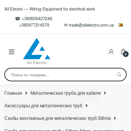
Skip
Skip
All Electro — Wiring Equipment for electrical work
to
to
navigation
content
☎ +380505427248;
+380977214579
✉ trade@allelectro.com.ua
0
Искать:
Главная
Металлическая труба для кабеля
Аксессуары для металлических труб
Скобы монтажные для металлических труб Stilma
Скоба для крепления трубы Stilma 50мм, оцинкованная