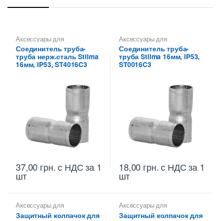
Аксессуары для
Аксессуары для
металлических труб
,
металлических труб
,
Соединитель труба-
Соединитель труба-
Соединители для
Соединители для
труба нерж.сталь Stilma
труба Stilma 16мм, IP53,
металлических труб Stilma
металлических труб Stilma
16мм, IP53, ST4016C3
ST0016C3
37,00
грн.
с НДС
за 1
18,00
грн.
с НДС
за 1
шт
шт
Аксессуары для
Аксессуары для
металлических труб
,
металлических труб
,
Защитный колпачок для
Защитный колпачок для
Концевые втулки для
Концевые втулки для