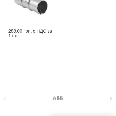
288,00
грн.
с НДС
за
1 шт
B
r