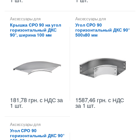
Аксессуары для
Аксессуары для
металлических лотков
,
металлических лотков
,
Углы
Крышка CPO 90 на угол
Угол CPO 90
Крышки на повороты,
для цельных,
горизонтальный ДКС
горизонтальный ДКС 90°
ответвители
перфорированных лотков
90°, ширина 100 мм
500х80 мм
181,78
грн.
с НДС
за
1587,46
грн.
с НДС
1 шт.
за 1 шт.
Аксессуары для
металлических лотков
,
Углы
Угол CPO 90
для цельных,
горизонтальный ДКС 90°
перфорированных лотков