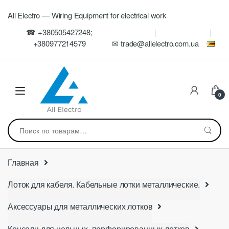
Skip
Skip
All Electro — Wiring Equipment for electrical work
to
to
navigation
content
☎ +380505427248;
+380977214579
✉ trade@allelectro.com.ua
0
Искать:
Главная
Лоток для кабеля. Кабельные лотки металлические.
Аксессуары для металлических лотков
Консоли для цельных, перфорированных лотков