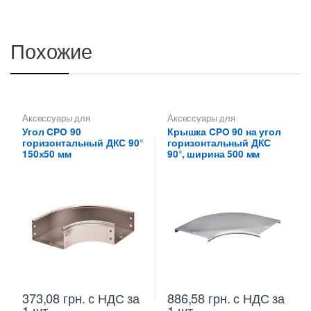
Похожие
Аксессуары для
Аксессуары для
металлических лотков
,
Углы
металлических лотков
,
Угол CPO 90
Крышка CPO 90 на угол
для цельных,
Крышки на повороты,
горизонтальный ДКС 90°
горизонтальный ДКС
перфорированных лотков
ответвители
150х50 мм
90°, ширина 500 мм
373,08
грн.
с НДС
за
886,58
грн.
с НДС
за
1 шт.
1 шт.