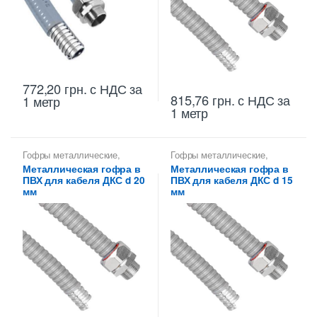
772,20
грн.
с НДС
за
815,76
грн.
с НДС
за
1 метр
1 метр
Гофры металлические
,
Гофры металлические
,
Металлорукава 20 мм
,
Металлорукава 15 мм
,
Металлическая гофра в
Металлическая гофра в
Металлорукава для защиты
Металлорукава для защиты
ПВХ для кабеля ДКС d 20
ПВХ для кабеля ДКС d 15
кабеля
,
Металлорукава
кабеля
,
Металлорукава
оцинкованные
оцинкованные
мм
мм