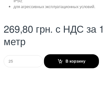
IP50;
для агрессивных эксплуатационных условий.
269,80
грн.
с НДС
за 1
метр
Q
В корзину
u
a
n
t
i
t
y