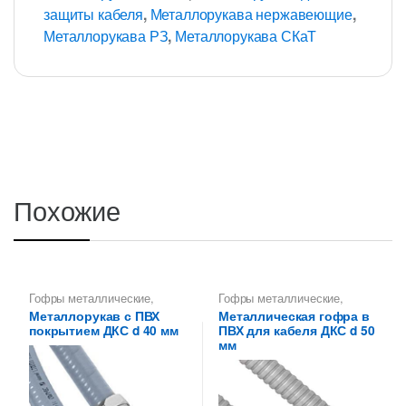
защиты кабеля
,
Металлорукава нержавеющие
,
Металлорукава РЗ
,
Металлорукава СКаТ
Похожие
Гофры металлические
,
Гофры металлические
,
Металлорукава 40 мм
,
Металлорукава 50 мм
,
Металлорукав с ПВХ
Металлическая гофра в
Металлорукава для защиты
Металлорукава для защиты
покрытием ДКС d 40 мм
ПВХ для кабеля ДКС d 50
кабеля
,
Металлорукава
кабеля
,
Металлорукава
оцинкованные
оцинкованные
мм