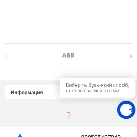
B
r
a
Виберіть будь-який спосіб,
n
щоб зв'язатися з нами!
Информация
d
s
C
+380505427248