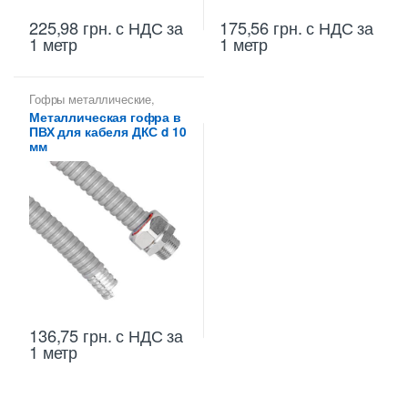
225,98
грн.
с НДС
за
175,56
грн.
с НДС
за
1 метр
1 метр
Гофры металлические
,
Металлорукава 10 мм
,
Металлическая гофра в
Металлорукава для защиты
ПВХ для кабеля ДКС d 10
кабеля
,
Металлорукава
оцинкованные
мм
136,75
грн.
с НДС
за
1 метр