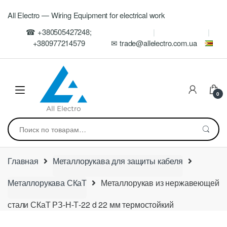
Skip
Skip
All Electro — Wiring Equipment for electrical work
to
to
navigation
content
☎ +380505427248;
+380977214579
✉ trade@allelectro.com.ua
0
Искать:
Главная
Металлорукава для защиты кабеля
Металлорукава СКаТ
Металлорукав из нержавеющей
стали СКаТ РЗ-Н-Т-22 d 22 мм термостойкий